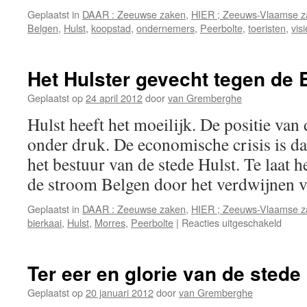
Geplaatst in
DAAR : Zeeuwse zaken
,
HIER ; Zeeuws-Vlaamse z
Belgen
,
Hulst
,
koopstad
,
ondernemers
,
Peerbolte
,
toeristen
,
visi
Het Hulster gevecht tegen de 
Geplaatst op
24 april 2012
door
van Gremberghe
Hulst heeft het moeilijk. De positie van 
onder druk. De economische crisis is da
het bestuur van de stede Hulst. Te laat 
de stroom Belgen door het verdwijnen
Geplaatst in
DAAR : Zeeuwse zaken
,
HIER ; Zeeuws-Vlaamse z
voor
bierkaai
,
Hulst
,
Morres
,
Peerbolte
|
Reacties uitgeschakeld
Het
Hulst
gevec
Ter eer en glorie van de stede
tegen
de
Geplaatst op
20 januari 2012
door
van Gremberghe
Bierk