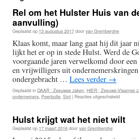
Rel om het Hulster Huis van de
aanvulling)
Geplaatst op
13 augustus 2017
door
van Gremberghe
Klaas komt, maar lang gaat hij dit jaar n
lijkt het er op in stede Hulst. Werd de 
voorgaande jaren verwelkomd door een 
en vrijwilligers uit ondernemerskringen
ondergebracht …
Lees verder
→
Geplaatst in
DAAR : Zeeuwse zaken
,
HIER ; Zeeuws-Vlaamse z
voor
ondernemers
,
Peerbolte
,
Sint
|
Reacties uitgeschakeld
Rel
om
het
Hulst krijgt wat het niet wilt
Hulster
Huis
Geplaatst op
17 maart 2016
door
van Gremberghe
van