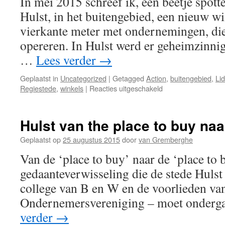
In mei 2015 schreef ik, een beetje spott
de
Sint
Hulst, in het buitengebied, een nieuw 
(met
vierkante meter met ondernemingen, die
aanvulling
opereren. In Hulst werd er geheimzinni
…
Lees verder
→
Geplaatst in
Uncategorized
|
Getagged
Action
,
buitengebied
,
Lid
voor
Regiestede
,
winkels
|
Reacties uitgeschakeld
Hulst
krijgt
wat
Hulst van the place to buy naa
het
niet
Geplaatst op
25 augustus 2015
door
van Gremberghe
wilt
Van de ‘place to buy’ naar de ‘place to b
gedaanteverwisseling die de stede Hulst 
college van B en W en de voorlieden va
Ondernemersvereniging – moet onderg
verder
→