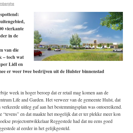
emberghe
 spottend:
buitengebied,
0 vierkante
der in de
m van die
k – toch wat
per Lidl en
ee er weer twee bedrijven uit de Hulster binnenstad
bije week in hoger beroep dat er retail mag komen aan de
entrum Life and Garden. Het verweer van de gemeente Hulst, dat
 verkeerde uitleg gaf aan het bestemmingsplan was ontoereikend.
je “tevens” en dat maakte het mogelijk dat er ter plekke meer kon
hoekse projectontwikkelaar Reggestede had dat nu eens goed
estede al eerder in het gelijkgesteld.