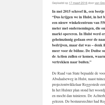
Geplaatst op
17 maart 2016
door
van Gr
In mei 2015 schreef ik, een beetje
“Dus krijgen we in Hulst, in het 
een nieuw winkelcentrum van 550
meter met ondernemingen, die on
markt opereren. In Hulst werd er
geheimzinnig gedaan over de naa
bedrijven, maar dat was – denk i
meer voor de bühne. De Duitse su
de Action zullen er komen, waarm
vertrekken naar buiten.”
De Raad van State bepaalde de voor
Absdaalseweg in Hulst, naast tuinc
projectontwikkelaar Reggestede een
In het Hulster plan stond het woord
en mocht dan tuinieren. De Achter
gelezen. De bestuursrechter had Regg