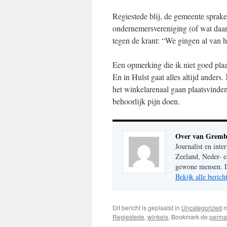
Regiestede blij, de gemeente sprake
ondernemersvereniging (of wat daar 
tegen de krant: “We gingen al van het
Een opmerking die ik niet goed plaa
En in Hulst gaat alles altijd ander
het winkelarenaal gaan plaatsvinde
behoorlijk pijn doen.
Over van Gremb
Journalist en inte
Zeeland, Neder- e
gewone mensen. Im
Bekijk alle beri
Dit bericht is geplaatst in
Uncategorized
m
Regiestede
,
winkels
. Bookmark de
perma