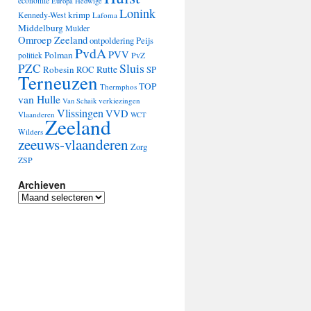
economie
Europa
Hedwige
Lonink
krimp
Kennedy-West
Lafoma
Middelburg
Mulder
Omroep Zeeland
ontpoldering
Peijs
PvdA
PVV
Polman
PvZ
politiek
Sluis
PZC
Robesin
Rutte
ROC
SP
Terneuzen
TOP
Thermphos
van Hulle
verkiezingen
Van Schaik
Vlissingen
VVD
Vlaanderen
WCT
Zeeland
Wilders
zeeuws-vlaanderen
Zorg
ZSP
Archieven
Archieven