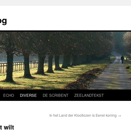
og
ECHO
DIVERSE
DE SCRIBENT
ZEELANDTEKST
In het Land der Klootlozen is Eenei koning
→
t wilt