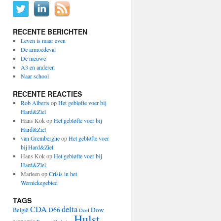
RECENTE BERICHTEN
Leven is maar even
De armoedeval
De nieuwe
A3 en anderen
Naar school
RECENTE REACTIES
Rob Alberts
op
Het gebløfte voer bij
Hard&Ziel
Hans Kok
op
Het gebløfte voer bij
Hard&Ziel
van Gremberghe
op
Het gebløfte voer
bij Hard&Ziel
Hans Kok
op
Het gebløfte voer bij
Hard&Ziel
Marleen
op
Crisis in het
Wernickegebied
TAGS
CDA
delta
D66
Dow
België
Doel
Hulst