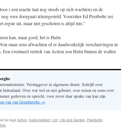
loos ( een reactie laat nog steeds op zich wachten) en de
nog voor doorgaat) teleurgesteld. Voorzitter Ed Peerbolte zei
 ergste uit, maar niet geschoten is altijd mis.”
tsen kan, maar goed, het is Hulst.
s. Nou maar eens afwachten of er daadwerkelijk verschuivingen in
n. Een eventueel vertrek van Action zou Hulst binnen de wallen
erghe
rnetondernemer. Verslaggever in algemene dienst. Schrijft over
n buitenland. Over wat wel en niet gebeurt, over reizen en soms over
mer gedreven en oprecht, voor zover daar sprake van kan zijn.
chten van van Gremberghe
→
et de tags
Action
,
buitengebied
,
Lidl
,
Life and Garden
,
Peerbolte
,
link
.