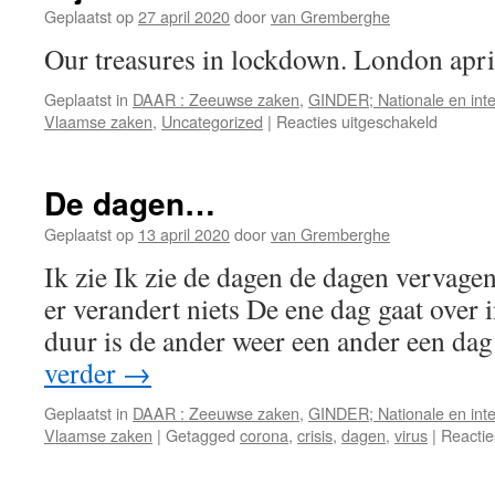
Geplaatst op
27 april 2020
door
van Gremberghe
Our treasures in lockdown. London apr
Geplaatst in
DAAR : Zeeuwse zaken
,
GINDER; Nationale en inte
voor
Vlaamse zaken
,
Uncategorized
|
Reacties uitgeschakeld
Bij
header
De dagen…
Geplaatst op
13 april 2020
door
van Gremberghe
Ik zie Ik zie de dagen de dagen vervage
er verandert niets De ene dag gaat over 
duur is de ander weer een ander een da
verder
→
Geplaatst in
DAAR : Zeeuwse zaken
,
GINDER; Nationale en inte
Vlaamse zaken
|
Getagged
corona
,
crisis
,
dagen
,
virus
|
Reactie