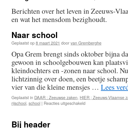
Berichten over het leven in Zeeuws-Vlaa
en wat het mensdom bezighoudt.
Naar school
Geplaatst op
8 maart 2021
door
van Gremberghe
Opa Grem brengt sinds oktober bijna dag
gewoon in schoolgebouwen kan plaatsvi
kleindochters en -zonen naar school. N
lichtzinnig over doen, een beetje scham
vier van die kleine mensjes …
Lees ver
Geplaatst in
DAAR : Zeeuwse zaken
,
HIER ; Zeeuws-Vlaamse z
voor
rijschool
,
school
|
Reacties uitgeschakeld
Naar
school
Bij header