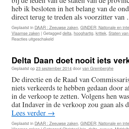
bij de leden van de staten van de provin
heb ik besloten in het belang van de 
direct terug te treden als voorzitter va
Geplaatst in
DAAR : Zeeuwse zaken
,
GINDER; Nationale en inte
Vlaamse zaken
|
Getagged
delta
,
hooghartig
,
kritiek
,
Staten van
voor
Reacties uitgeschakeld
Redder
van
Zeeland
Delta Daan doet nooit iets ver
verlaat
Delta
Geplaatst op
23 september 2014
door
van Gremberghe
De directie en de Raad van Commissari
niets verkeerds te hebben gedaan door a
in de verkoop te zetten. Volgens hen wa
dat Indaver in de verkoop zou gaan als
Lees verder
→
Geplaatst in
DAAR : Zeeuwse zaken
,
GINDER; Nationale en inte
Vlaamse zaken
|
Getagged
ChristenUnie
,
delta
,
excuus
,
Middel