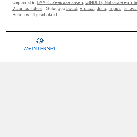
Geplaatst in
DAAR : Zeeuwse zaken
,
GINDER; Nationale en inte
Vlaamse zaken
|
Getagged
boost
,
Brussel
,
delta
,
Impuls
,
innova
voor
Reacties uitgeschakeld
Daan
van
Doorn
gaat
na
ZWINTERNET
Delta
en
Vion
nu
ook
Zeeland
redden