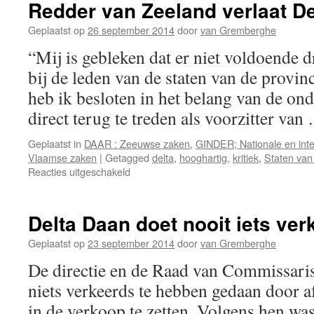
Redder van Zeeland verlaat De
Geplaatst op
26 september 2014
door
van Gremberghe
“Mij is gebleken dat er niet voldoende d
bij de leden van de staten van de provin
heb ik besloten in het belang van de 
direct terug te treden als voorzitter va
Geplaatst in
DAAR : Zeeuwse zaken
,
GINDER; Nationale en inte
Vlaamse zaken
|
Getagged
delta
,
hooghartig
,
kritiek
,
Staten van
voor
Reacties uitgeschakeld
Redder
van
Zeeland
Delta Daan doet nooit iets ver
verlaat
Delta
Geplaatst op
23 september 2014
door
van Gremberghe
De directie en de Raad van Commissari
niets verkeerds te hebben gedaan door a
in de verkoop te zetten. Volgens hen wa