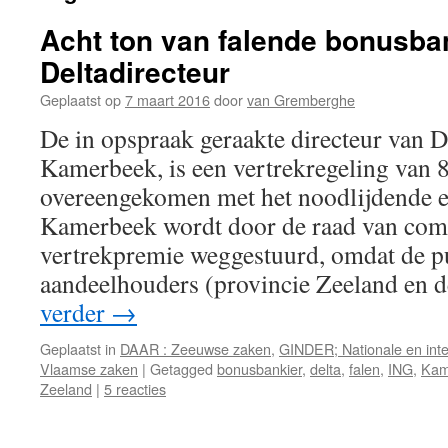
Acht ton van falende bonusba
Deltadirecteur
Geplaatst op
7 maart 2016
door
van Gremberghe
De in opspraak geraakte directeur van 
Kamerbeek, is een vertrekregeling van 
overeengekomen met het noodlijdende e
Kamerbeek wordt door de raad van com
vertrekpremie weggestuurd, omdat de p
aandeelhouders (provincie Zeeland en 
verder
→
Geplaatst in
DAAR : Zeeuwse zaken
,
GINDER; Nationale en inte
Vlaamse zaken
|
Getagged
bonusbankier
,
delta
,
falen
,
ING
,
Kam
Zeeland
|
5 reacties