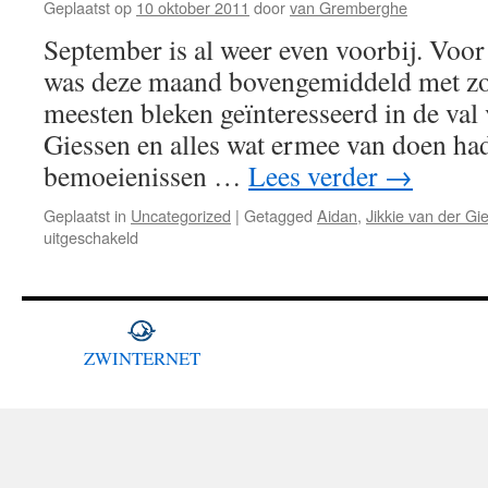
Geplaatst op
10 oktober 2011
door
van Gremberghe
September is al weer even voorbij. Voo
was deze maand bovengemiddeld met zo
meesten bleken geïnteresseerd in de val 
Giessen en alles wat ermee van doen h
bemoeienissen …
Lees verder
→
Geplaatst in
Uncategorized
|
Getagged
Aidan
,
Jikkie van der Gi
voor
uitgeschakeld
Terugblik
september
ZWINTERNET