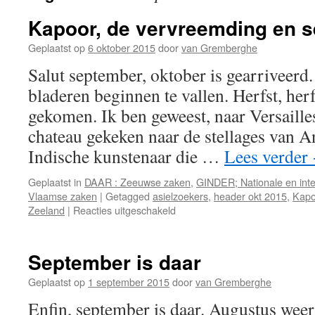
Kapoor, de vervreemding en 
Geplaatst op
6 oktober 2015
door
van Gremberghe
Salut september, oktober is gearriveerd. 
bladeren beginnen te vallen. Herfst, herf
gekomen. Ik ben geweest, naar Versailles
chateau gekeken naar de stellages van A
Indische kunstenaar die …
Lees verder
Geplaatst in
DAAR : Zeeuwse zaken
,
GINDER; Nationale en inte
Vlaamse zaken
|
Getagged
asielzoekers
,
header okt 2015
,
Kapo
voor
Zeeland
|
Reacties uitgeschakeld
Kapoor,
de
vervreemding
September is daar
en
september
Geplaatst op
1 september 2015
door
van Gremberghe
Enfin, september is daar. Augustus weer 