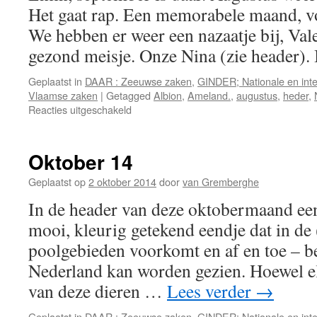
Het gaat rap. Een memorabele maand, vo
We hebben er weer een nazaatje bij, Va
gezond meisje. Onze Nina (zie header). I
Geplaatst in
DAAR : Zeeuwse zaken
,
GINDER; Nationale en inte
Vlaamse zaken
|
Getagged
Albion
,
Ameland.
,
augustus
,
heder
,
voor
Reacties uitgeschakeld
September
is
daar
Oktober 14
Geplaatst op
2 oktober 2014
door
van Gremberghe
In de header van deze oktobermaand een
mooi, kleurig getekend eendje dat in de 
poolgebieden voorkomt en af en toe – be
Nederland kan worden gezien. Hoewel el
van deze dieren …
Lees verder
→
Geplaatst in
DAAR : Zeeuwse zaken
,
GINDER; Nationale en inte