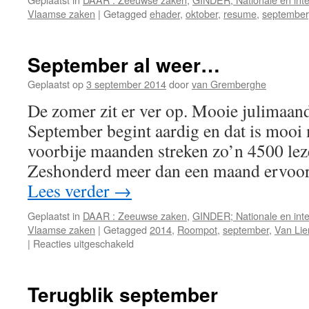
Vlaamse zaken
|
Getagged
ehader
,
oktober
,
resume
,
september
September al weer…
Geplaatst op
3 september 2014
door
van Gremberghe
De zomer zit er ver op. Mooie julimaand,
September begint aardig en dat is moo
voorbije maanden streken zo’n 4500 leze
Zeshonderd meer dan een maand ervoor
Lees verder
→
Geplaatst in
DAAR : Zeeuwse zaken
,
GINDER; Nationale en inte
Vlaamse zaken
|
Getagged
2014
,
Roompot
,
september
,
Van Lie
voor
|
Reacties uitgeschakeld
September
al
weer…
Terugblik september