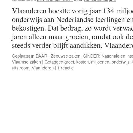
Vlaanderen hoestte vorig jaar 134 milj
onderwijs aan Nederlandse leerlingen e
bekostigen. Dat bedrag, zo wordt verwa
jaren alleen maar groeien, omdat ook d
steeds verder blijft aandikken. Vlaand
Geplaatst in
DAAR : Zeeuwse zaken
,
GINDER; Nationale en inte
Vlaamse zaken
|
Getagged
groei
,
kosten
,
miljoenen
,
onderwijs
,
uitstroom
,
Vlaanderen
|
1 reactie