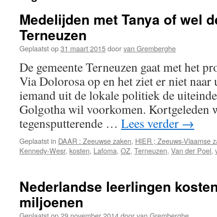
Medelijden met Tanya of wel 
Terneuzen
Geplaatst op
31 maart 2015
door
van Gremberghe
De gemeente Terneuzen gaat met het pr
Via Dolorosa op en het ziet er niet naar
iemand uit de lokale politiek de uiteinde
Golgotha wil voorkomen. Kortgeleden w
tegensputterende …
Lees verder
→
Geplaatst in
DAAR : Zeeuwse zaken
,
HIER ; Zeeuws-Vlaamse z
Kennedy-Wesr
,
kosten
,
Lafoma
,
OZ
,
Terneuzen
,
Van der Poel
,
Nederlandse leerlingen koste
miljoenen
Geplaatst op
29 november 2014
door
van Gremberghe