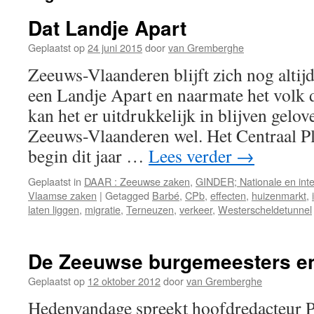
Dat Landje Apart
Geplaatst op
24 juni 2015
door
van Gremberghe
Zeeuws-Vlaanderen blijft zich nog altijd
een Landje Apart en naarmate het volk d
kan het er uitdrukkelijk in blijven gelov
Zeeuws-Vlaanderen wel. Het Centraal Pl
begin dit jaar …
Lees verder
→
Geplaatst in
DAAR : Zeeuwse zaken
,
GINDER; Nationale en inte
Vlaamse zaken
|
Getagged
Barbé
,
CPb
,
effecten
,
huizenmarkt
,
laten liggen
,
migratie
,
Terneuzen
,
verkeer
,
Westerscheldetunnel
De Zeeuwse burgemeesters e
Geplaatst op
12 oktober 2012
door
van Gremberghe
Hedenvandage spreekt hoofdredacteur Pe