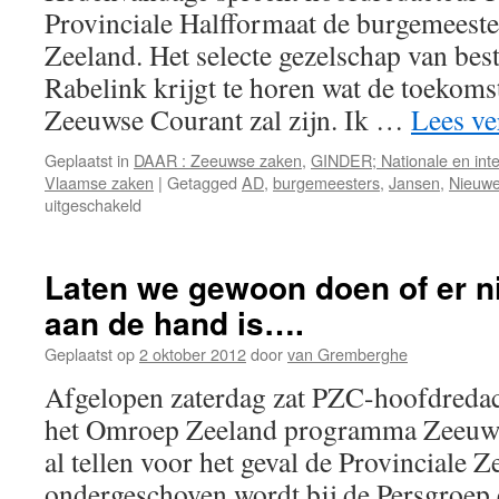
Provinciale Halfformaat de burgemeeste
Zeeland. Het selecte gezelschap van bes
Rabelink krijgt te horen wat de toekoms
Zeeuwse Courant zal zijn. Ik …
Lees v
Geplaatst in
DAAR : Zeeuwse zaken
,
GINDER; Nationale en inte
Vlaamse zaken
|
Getagged
AD
,
burgemeesters
,
Jansen
,
Nieuwe
voor
uitgeschakeld
De
Zeeuwse
burgemeesters
Laten we gewoon doen of er ni
en
aan de hand is….
de
PZC
Geplaatst op
2 oktober 2012
door
van Gremberghe
Afgelopen zaterdag zat PZC-hoofdredact
het Omroep Zeeland programma Zeeuws
al tellen voor het geval de Provinciale
ondergeschoven wordt bij de Persgroep 