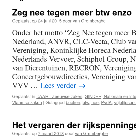
Zeg nee tegen meer btw enzo
Geplaatst op
24 juni 2015
door
van Gremberghe
Onder het motto “Zeg Nee tegen meer B
Nederland, ANVR, CLC-Vecta, Club va
Vereniging, Koninklijke Horeca Nederla
Nederlands Vervoer, Schiphol Group, N
van Dierentuinen, RECRON, Verenigin
Concertgebouwdirecties, Vereniging v
VVV …
Lees verder
→
Geplaatst in
DAAR : Zeeuwse zaken
,
GINDER; Nationale en inte
Vlaamse zaken
|
Getagged
boeken
,
btw
,
nee
,
PvdA
,
vrijetijdso
Het vergaren der rijkspenning
Geplaatst op
7 maart 2013
door
van Gremberghe