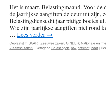
Het is maart. Belastingmaand. Voor de 
de jaarlijkse aangiften de deur uit zijn, 
Belastingdienst dit jaar pittige boetes u
Wie zijn jaarlijkse aangiften niet rond k
…
Lees verder
→
Geplaatst in
DAAR : Zeeuwse zaken
,
GINDER; Nationale en inte
Vlaamse zaken
|
Getagged
Belastingen
,
btw
,
erfrecht
,
haat
|
Rea