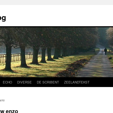
og
ECHO
DIVERSE
DE SCRIBENT
ZEELANDTEKST
ers
tw enzo