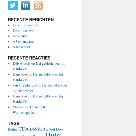
RECENTE BERICHTEN
Leven is maar even
De armoedeval
De nieuwe
A3 en anderen
Naar school
RECENTE REACTIES
Rob Alberts
op
Het gebløfte voer bij
Hard&Ziel
Hans Kok
op
Het gebløfte voer bij
Hard&Ziel
van Gremberghe
op
Het gebløfte voer
bij Hard&Ziel
Hans Kok
op
Het gebløfte voer bij
Hard&Ziel
Marleen
op
Crisis in het
Wernickegebied
TAGS
CDA
delta
D66
Dow
België
Doel
Hulst