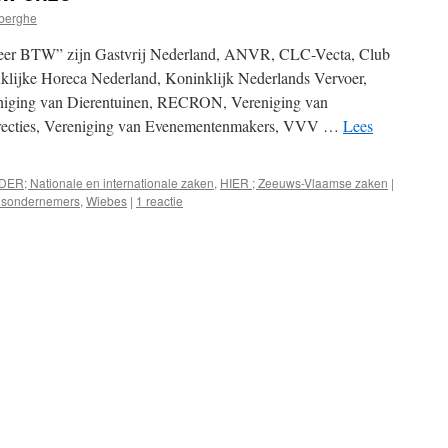
berghe
meer BTW” zijn Gastvrij Nederland, ANVR, CLC-Vecta, Club
lijke Horeca Nederland, Koninklijk Nederlands Vervoer,
niging van Dierentuinen, RECRON, Vereniging van
recties, Vereniging van Evenementenmakers, VVV …
Lees
DER; Nationale en internationale zaken
,
HIER ; Zeeuws-Vlaamse zaken
|
ijdsondernemers
,
Wiebes
|
1 reactie