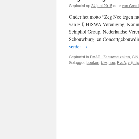
Geplaatst op
24 juni 2015
door
van Grem
Onder het motto “Zeg Nee tegen 
van Elf, HISWA Vereniging, Konink
Schiphol Group, Nederlandse Vere
Schouwburg- en Concertgebouwdi
verder
→
Geplaatst in
DAAR : Zeeuwse zaken
,
GIN
Getagged
boeken
,
btw
,
nee
,
PvdA
,
vrijet