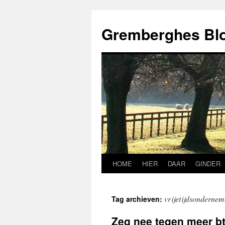
Ga
naar
Gremberghes Bl
de
inhoud
HOME
HIER
DAAR
GINDER
vrijetijdsondernem
Tag archieven:
Zeg nee tegen meer b