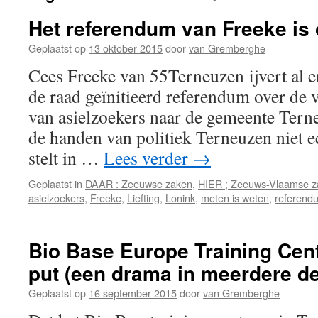
Het referendum van Freeke is 
Geplaatst op
13 oktober 2015
door
van Gremberghe
Cees Freeke van 55Terneuzen ijvert al e
de raad geïnitieerd referendum over d
van asielzoekers naar de gemeente Terne
de handen van politiek Terneuzen niet e
stelt in …
Lees verder
→
Geplaatst in
DAAR : Zeeuwse zaken
,
HIER ; Zeeuws-Vlaamse z
asielzoekers
,
Freeke
,
Liefting
,
Lonink
,
meten is weten
,
referend
Bio Base Europe Training Cen
put (een drama in meerdere de
Geplaatst op
16 september 2015
door
van Gremberghe