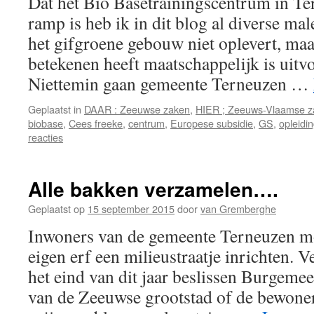
Dat het Bio Basetrainingscentrum in Te
ramp is heb ik in dit blog al diverse m
het gifgroene gebouw niet oplevert, maa
betekenen heeft maatschappelijk is uitv
Niettemin gaan gemeente Terneuzen …
Geplaatst in
DAAR : Zeeuwse zaken
,
HIER ; Zeeuws-Vlaamse z
biobase
,
Cees freeke
,
centrum
,
Europese subsidie
,
GS
,
opleidi
reacties
Alle bakken verzamelen….
Geplaatst op
15 september 2015
door
van Gremberghe
Inwoners van de gemeente Terneuzen m
eigen erf een milieustraatje inrichten. 
het eind van dit jaar beslissen Burgeme
van de Zeeuwse grootstad of de bewoner