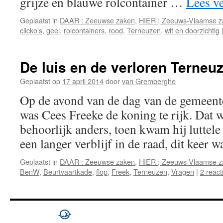
grijze en blauwe rolcontainer …
Lees v
Geplaatst in
DAAR : Zeeuwse zaken
,
HIER ; Zeeuws-Vlaamse z
clicko's
,
geel
,
rolcontainers
,
rood
,
Terneuzen
,
wit en doorzichtig
De luis en de verloren Terneu
Geplaatst op
17 april 2014
door
van Gremberghe
Op de avond van de dag van de gemeent
was Cees Freeke de koning te rijk. Dat w
behoorlijk anders, toen kwam hij luttel
een langer verblijf in de raad, dit keer
Geplaatst in
DAAR : Zeeuwse zaken
,
HIER ; Zeeuws-Vlaamse z
BenW
,
Beurtvaartkade
,
flop
,
Freek
,
Terneuzen
,
Vragen
|
2 react