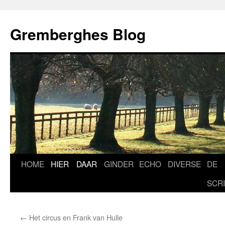
Ga
naar
Gremberghes Blog
de
inhoud
HOME
HIER
DAAR
GINDER
ECHO
DIVERSE
DE
SCR
←
Het circus en Frank van Hulle