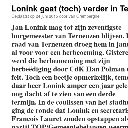
Lonink gaat (toch) verder in 
Geplaatst op
24 juni 2015
door
van Gremberghe
Jan Lonink mag tot zijn zeventigste
burgemeester van Terneuzen blijven. 
raad van Terneuzen droeg hem in jan
al voor voor een herbeoeming. Gister
werd die herbenoeming met zijn
herbeëdiging door CdK Han Polman 
feit. Toch een beetje opmerkelijk, tem
daar heer Lonink amper een jaar gel
nog dacht af te zien van een derde
termijn. In de coulissen van het stadh
ging de ronde dat Lonink en secretari
Francois Lauret zouden opstappen als 
partij TOP/Gemeentebelangen weermaa