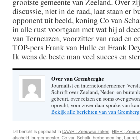
grootste gemeente van Zeeland. Over z
discussie, niet in de raad, laat staan er 
opponent uit beeld, koning Co van Scha
in alle rust voortgaan met wat hij al de
van Terneuzen, voorzitter van raad en co
TOP-pers Frank van Hulle en Frank Dey
Ik wens de beste man veel succes en ster
Over van Gremberghe
Journalist en internetondernemer. Versl
Schrijft over Zeeland, Neder- en buitenl
gebeurt, over reizen en soms over gew
oprecht, voor zover daar sprake van kan 
Bekijk alle berichten van van Grember
Dit bericht is geplaatst in
DAAR : Zeeuwse zaken
,
HIER ; Zeeuw
afscheid
,
burgemeester
,
Co van Schaik
,
herbenoeming
,
Lauret
,