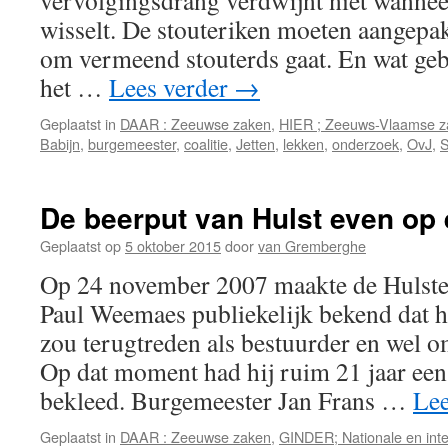
vervolgingsdrang verdwijnt niet wanneer
wisselt. De stouteriken moeten aangepak
om vermeend stouterds gaat. En wat gebe
het …
Lees verder
→
Geplaatst in
DAAR : Zeeuwse zaken
,
HIER ; Zeeuws-Vlaamse z
Babijn
,
burgemeester
,
coalitie
,
Jetten
,
lekken
,
onderzoek
,
OvJ
,
S
De beerput van Hulst even op 
Geplaatst op
5 oktober 2015
door
van Gremberghe
Op 24 november 2007 maakte de Hulst
Paul Weemaes publiekelijk bekend dat hi
zou terugtreden als bestuurder en wel 
Op dat moment had hij ruim 21 jaar ee
bekleed. Burgemeester Jan Frans …
Lee
Geplaatst in
DAAR : Zeeuwse zaken
,
GINDER; Nationale en inte