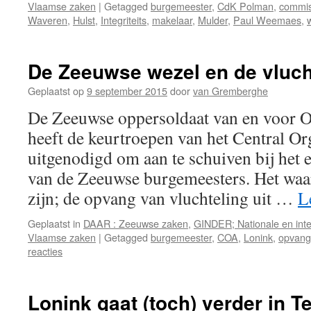
Vlaamse zaken
|
Getagged
burgemeester
,
CdK Polman
,
commis
Waveren
,
Hulst
,
Integriteits
,
makelaar
,
Mulder
,
Paul Weemaes
,
De Zeeuwse wezel en de vluch
Geplaatst op
9 september 2015
door
van Gremberghe
De Zeeuwse oppersoldaat van en voor O
heeft de keurtroepen van het Central O
uitgenodigd om aan te schuiven bij het 
van de Zeeuwse burgemeesters. Het wa
zijn; de opvang van vluchteling uit …
L
Geplaatst in
DAAR : Zeeuwse zaken
,
GINDER; Nationale en inte
Vlaamse zaken
|
Getagged
burgemeester
,
COA
,
Lonink
,
opvang
reacties
Lonink gaat (toch) verder in 