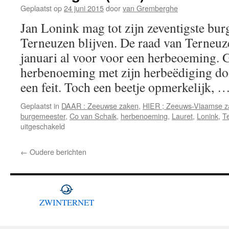
Geplaatst op
24 juni 2015
door
van Gremberghe
Jan Lonink mag tot zijn zeventigste bu
Terneuzen blijven. De raad van Terneu
januari al voor voor een herbeoeming. G
herbenoeming met zijn herbeëdiging 
een feit. Toch een beetje opmerkelijk, 
Geplaatst in
DAAR : Zeeuwse zaken
,
HIER ; Zeeuws-Vlaamse z
burgemeester
,
Co van Schaik
,
herbenoeming
,
Lauret
,
Lonink
,
T
voor
uitgeschakeld
Lonink
gaat
←
Oudere berichten
(toch)
verder
in
Terneuzen
ZWINTERNET