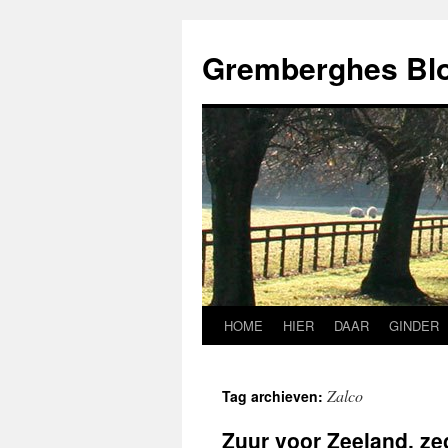
Ga
naar
Gremberghes Bl
de
inhoud
HOME
HIER
DAAR
GINDER
Zalco
Tag archieven:
Zuur voor Zeeland, ze