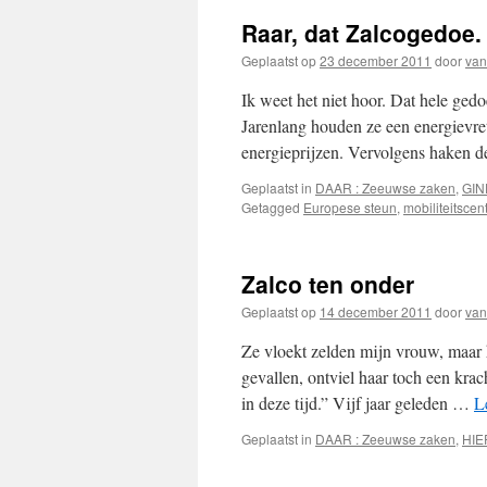
Raar, dat Zalcogedoe.
Geplaatst op
23 december 2011
door
van
Ik weet het niet hoor. Dat hele ge
Jarenlang houden ze een energievre
energieprijzen. Vervolgens haken 
Geplaatst in
DAAR : Zeeuwse zaken
,
GIN
Getagged
Europese steun
,
mobiliteitscen
Zalco ten onder
Geplaatst op
14 december 2011
door
van
Ze vloekt zelden mijn vrouw, maar h
gevallen, ontviel haar toch een krac
in deze tijd.” Vijf jaar geleden …
L
Geplaatst in
DAAR : Zeeuwse zaken
,
HIE