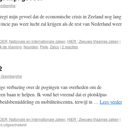
emberghe
t zegt mijn gevoel dat de economische crisis in Zeeland nog lang
ovincie pas weer lucht zal krijgen als de rest van Nederland weer
DER; Nationale en internationale zaken
,
HIER ; Zeeuws-Vlaamse zaken
|
k de Vlaming
,
Noorden
,
Peijs
,
Zalco
|
2 reacties
2
 Gremberghe
ige verbazing over de pogingen van overheden om de
en baan te helpen. Ik vond het vreemd dat er plotsklpas
eidsbemiddeling en mobiliteitscentra, terwijl in …
Lees verder
DER; Nationale en internationale zaken
,
HIER ; Zeeuws-Vlaamse zaken
|
voor
es uitgeschakeld
Raar,
dat