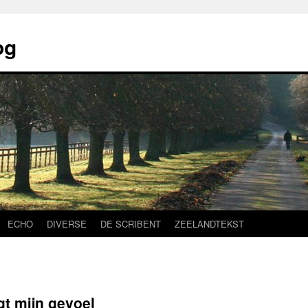
og
ECHO
DIVERSE
DE SCRIBENT
ZEELANDTEKST
gt mijn gevoel