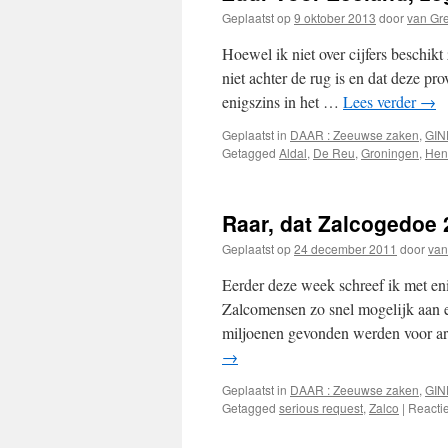
Geplaatst op
9 oktober 2013
door
van Gr
Hoewel ik niet over cijfers beschik
niet achter de rug is en dat deze pr
enigszins in het …
Lees verder
→
Geplaatst in
DAAR : Zeeuwse zaken
,
GIN
Getagged
Aldal
,
De Reu
,
Groningen
,
Hen
Raar, dat Zalcogedoe 
Geplaatst op
24 december 2011
door
van
Eerder deze week schreef ik met en
Zalcomensen zo snel mogelijk aan e
miljoenen gevonden werden voor arb
→
Geplaatst in
DAAR : Zeeuwse zaken
,
GIN
Getagged
serious request
,
Zalco
|
Reacti