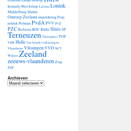
economie
Europa
Hedwige
Lonink
krimp
Kennedy-West
Lafoma
Middelburg
Mulder
Omroep Zeeland
ontpoldering
Peijs
PvdA
PVV
Polman
PvZ
politiek
Sluis
PZC
Robesin
Rutte
ROC
SP
Terneuzen
TOP
Thermphos
van Hulle
verkiezingen
Van Schaik
Vlissingen
VVD
Vlaanderen
WCT
Zeeland
Wilders
zeeuws-vlaanderen
Zorg
ZSP
Archieven
Archieven