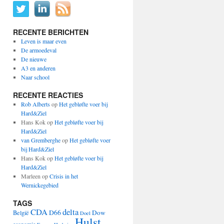
RECENTE BERICHTEN
Leven is maar even
De armoedeval
De nieuwe
A3 en anderen
Naar school
RECENTE REACTIES
Rob Alberts
op
Het gebløfte voer bij
Hard&Ziel
Hans Kok
op
Het gebløfte voer bij
Hard&Ziel
van Gremberghe
op
Het gebløfte voer
bij Hard&Ziel
Hans Kok
op
Het gebløfte voer bij
Hard&Ziel
Marleen
op
Crisis in het
Wernickegebied
TAGS
CDA
delta
D66
Dow
België
Doel
Hulst