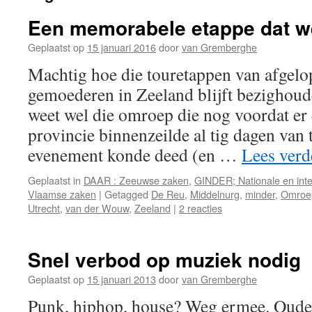
Een memorabele etappe dat 
Geplaatst op
15 januari 2016
door
van Gremberghe
Machtig hoe die touretappen van afgel
gemoederen in Zeeland blijft bezighou
weet wel die omroep die nog voordat er 
provincie binnenzeilde al tig dagen van 
evenement konde deed (en …
Lees ver
Geplaatst in
DAAR : Zeeuwse zaken
,
GINDER; Nationale en inte
Vlaamse zaken
|
Getagged
De Reu
,
Middelnurg
,
minder
,
Omroe
Utrecht
,
van der Wouw
,
Zeeland
|
2 reacties
Snel verbod op muziek nodig
Geplaatst op
15 januari 2013
door
van Gremberghe
Punk, hiphop, house? Weg ermee. Oude