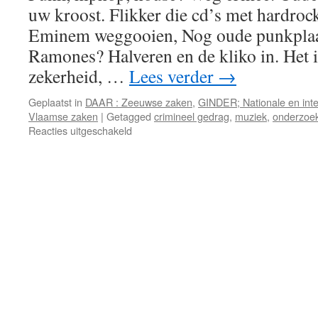
uw kroost. Flikker die cd’s met hardrock
Eminem weggooien, Nog oude punkplaat
Ramones? Halveren en de kliko in. Het 
zekerheid, …
Lees verder
→
Geplaatst in
DAAR : Zeeuwse zaken
,
GINDER; Nationale en inte
Vlaamse zaken
|
Getagged
crimineel gedrag
,
muziek
,
onderzoe
voor
Reacties uitgeschakeld
Snel
verbod
op
muziek
nodig