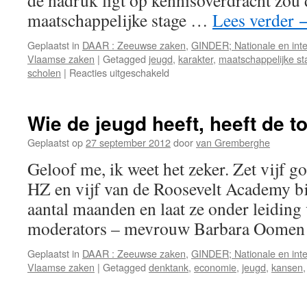
de nadruk ligt op kennisoverdracht zo
maatschappelijke stage …
Lees verder
Geplaatst in
DAAR : Zeeuwse zaken
,
GINDER; Nationale en inte
Vlaamse zaken
|
Getagged
jeugd
,
karakter
,
maatschappelijke st
voor
scholen
|
Reacties uitgeschakeld
Maatschappelijke
stage
is
Wie de jeugd heeft, heeft de 
geschiedenis
Geplaatst op
27 september 2012
door
van Gremberghe
Geloof me, ik weet het zeker. Zet vijf g
HZ en vijf van de Roosevelt Academy bi
aantal maanden en laat ze onder leiding
moderators – mevrouw Barbara Oome
Geplaatst in
DAAR : Zeeuwse zaken
,
GINDER; Nationale en inte
Vlaamse zaken
|
Getagged
denktank
,
economie
,
jeugd
,
kansen