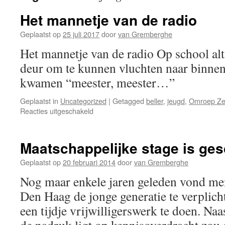
Het mannetje van de radio
Geplaatst op
25 juli 2017
door
van Gremberghe
Het mannetje van de radio Op school alti
deur om te kunnen vluchten naar binnen 
kwamen “meester, meester…”
Geplaatst in
Uncategorized
|
Getagged
beller
,
jeugd
,
Omroep Ze
voor
Reacties uitgeschakeld
Het
mannetje
van
Maatschappelijke stage is ge
de
radio
Geplaatst op
20 februari 2014
door
van Gremberghe
Nog maar enkele jaren geleden vond me
Den Haag de jonge generatie te verplich
een tijdje vrijwilligerswerk te doen. Naa