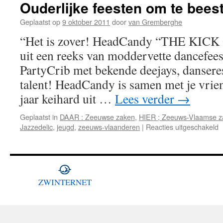
Ouderlijke feesten om te bees
Geplaatst op
9 oktober 2011
door
van Gremberghe
“Het is zover! HeadCandy “THE KICK O
uit een reeks van moddervette dancefees
PartyCrib met bekende deejays, dansere
talent! HeadCandy is samen met je vrien
jaar keihard uit …
Lees verder
→
Geplaatst in
DAAR : Zeeuwse zaken
,
HIER ; Zeeuws-Vlaamse z
v
Jazzedelic
,
jeugd
,
zeeuws-vlaanderen
|
Reacties uitgeschakeld
O
f
o
t
b
ZWINTERNET