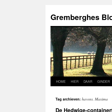
Ga
naar
Gremberghes Bl
de
inhoud
HOME
HIER
DAAR
GINDER
havens. Maxima
Tag archieven:
De Hedwige-containert