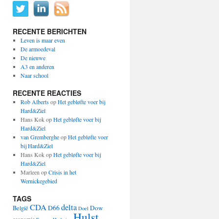
RECENTE BERICHTEN
Leven is maar even
De armoedeval
De nieuwe
A3 en anderen
Naar school
RECENTE REACTIES
Rob Alberts
op
Het gebløfte voer bij
Hard&Ziel
Hans Kok
op
Het gebløfte voer bij
Hard&Ziel
van Gremberghe
op
Het gebløfte voer
bij Hard&Ziel
Hans Kok
op
Het gebløfte voer bij
Hard&Ziel
Marleen
op
Crisis in het
Wernickegebied
TAGS
CDA
delta
D66
Dow
België
Doel
Hulst