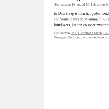
Geplaatst op
29 januari 2013
door
van G
In Den Haag is men het gedoe rond 
confrontatie met de Vlamingen wil h
bulldozers, kranen en meer zwaar 
Geplaatst in
DAAR : Zeeuwse zaken
,
GIN
Getagged
De Cloedt
,
economie
,
havens.