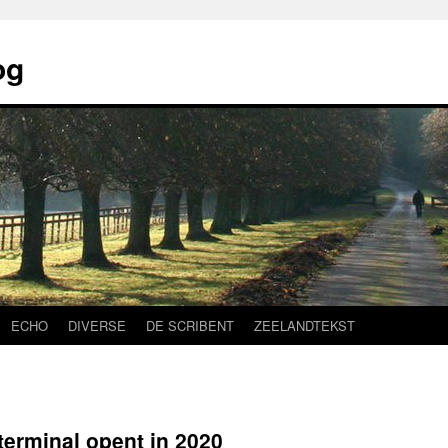
og
ECHO
DIVERSE
DE SCRIBENT
ZEELANDTEKST
erminal opent in 2020