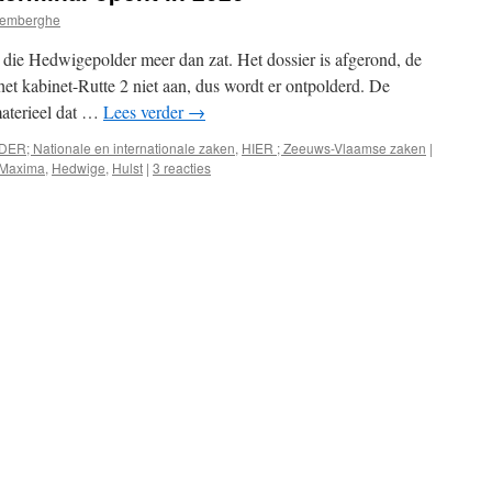
remberghe
die Hedwigepolder meer dan zat. Het dossier is afgerond, de
et kabinet-Rutte 2 niet aan, dus wordt er ontpolderd. De
materieel dat …
Lees verder
→
DER; Nationale en internationale zaken
,
HIER ; Zeeuws-Vlaamse zaken
|
 Maxima
,
Hedwige
,
Hulst
|
3 reacties