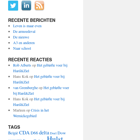
RECENTE BERICHTEN
Leven is maar even
De armoedeval
De nieuwe
A3 en anderen
Naar school
RECENTE REACTIES
Rob Alberts
op
Het gebløfte voer bij
Hard&Ziel
Hans Kok
op
Het gebløfte voer bij
Hard&Ziel
van Gremberghe
op
Het gebløfte voer
bij Hard&Ziel
Hans Kok
op
Het gebløfte voer bij
Hard&Ziel
Marleen
op
Crisis in het
Wernickegebied
TAGS
CDA
delta
D66
Dow
België
Doel
Hulst