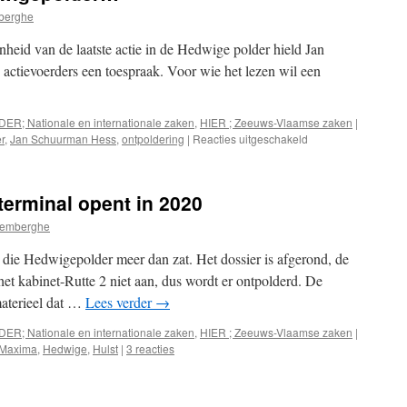
berghe
heid van de laatste actie in de Hedwige polder hield Jan
ctievoerders een toespraak. Voor wie het lezen wil een
DER; Nationale en internationale zaken
,
HIER ; Zeeuws-Vlaamse zaken
|
voor
r
,
Jan Schuurman Hess
,
ontpoldering
|
Reacties uitgeschakeld
Luisteren
naar
de
erminal opent in 2020
Hedwigepolder…
remberghe
die Hedwigepolder meer dan zat. Het dossier is afgerond, de
et kabinet-Rutte 2 niet aan, dus wordt er ontpolderd. De
materieel dat …
Lees verder
→
DER; Nationale en internationale zaken
,
HIER ; Zeeuws-Vlaamse zaken
|
 Maxima
,
Hedwige
,
Hulst
|
3 reacties