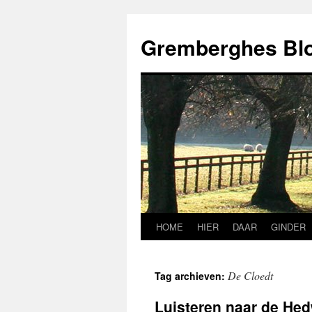
Ga
naar
Gremberghes Bl
de
inhoud
HOME
HIER
DAAR
GINDER
De Cloedt
Tag archieven:
Luisteren naar de He