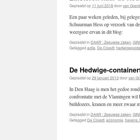
Geplaatst op
11 juni 2018
door
van Grem
Een paar weken geleden, bij gelegen
Schuurman Hess op verzoek van de a
weergave ervan in dit blog:
Geplaatst in
DAAR : Zeeuwse zaken
,
GIN
Getagged
actie
,
De Cloedt
,
hedwigepolde
De Hedwige-containert
Geplaatst op
29 januari 2013
door
van G
In Den Haag is men het gedoe rond 
confrontatie met de Vlamingen wil h
bulldozers, kranen en meer zwaar 
Geplaatst in
DAAR : Zeeuwse zaken
,
GIN
Getagged
De Cloedt
,
economie
,
havens.