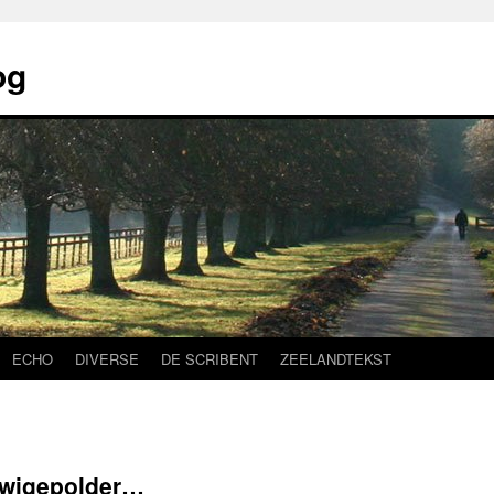
og
ECHO
DIVERSE
DE SCRIBENT
ZEELANDTEKST
dwigepolder…