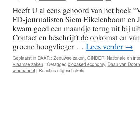
Heeft U al eens gehoord van het boek 
FD-journalisten Siem Eikelenboom en J
kwam goed een maandje terug uit bij uit
Contact en beschrijft de opkomst en va
groene hoogvlieger …
Lees verder
→
Geplaatst in
DAAR : Zeeuwse zaken
,
GINDER; Nationale en inte
Vlaamse zaken
|
Getagged
biobased economy
,
Daan van Doorn
voor
windhandel
|
Reacties uitgeschakeld
Nogmaals
Daan
van
Doorn
en
de
handel
in
wind