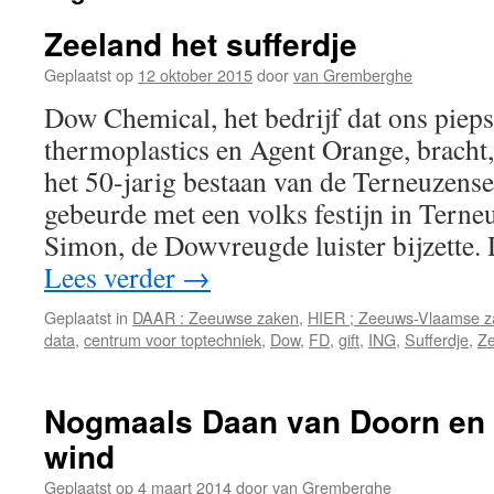
Zeeland het sufferdje
Geplaatst op
12 oktober 2015
door
van Gremberghe
Dow Chemical, het bedrijf dat ons piep
thermoplastics en Agent Orange, bracht,
het 50-jarig bestaan van de Terneuzense
gebeurde met een volks festijn in Terne
Simon, de Dowvreugde luister bijzette
Lees verder
→
Geplaatst in
DAAR : Zeeuwse zaken
,
HIER ; Zeeuws-Vlaamse z
data
,
centrum voor toptechniek
,
Dow
,
FD
,
gift
,
ING
,
Sufferdje
,
Ze
Nogmaals Daan van Doorn en 
wind
Geplaatst op
4 maart 2014
door
van Gremberghe