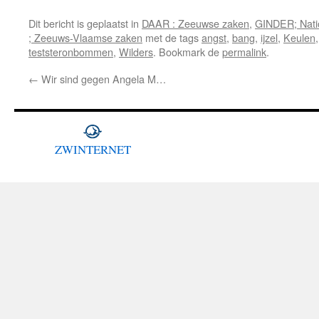
Dit bericht is geplaatst in
DAAR : Zeeuwse zaken
,
GINDER; Natio
; Zeeuws-Vlaamse zaken
met de tags
angst
,
bang
,
ijzel
,
Keulen
teststeronbommen
,
Wilders
. Bookmark de
permalink
.
←
Wir sind gegen Angela M…
ZWINTERNET