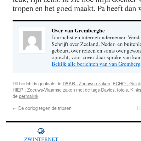
tropen en het goed maakt. Pa heeft dan 
Over van Gremberghe
Journalist en internetondernemer. Versl
Schrijft over Zeeland, Neder- en buitenl
gebeurt, over reizen en soms over gew
oprecht, voor zover daar sprake van kan 
Bekijk alle berichten van van Grember
Dit bericht is geplaatst in
DAAR : Zeeuwse zaken
,
ECHO ; Geluid
HIER ; Zeeuws-Vlaamse zaken
met de tags
Davies
,
foto's
,
Kink
de
permalink
.
←
De oorlog tegen de tripsen
H
ZWINTERNET