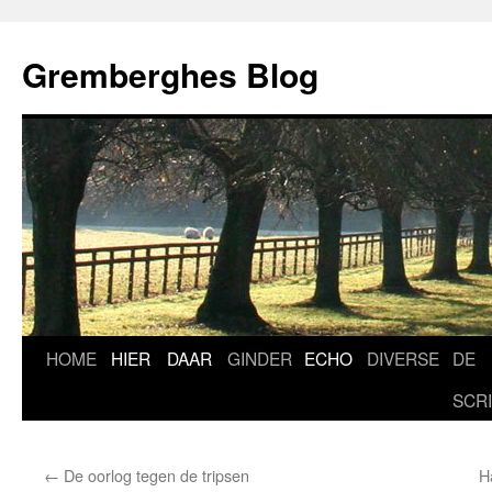
Ga
naar
Gremberghes Blog
de
inhoud
HOME
HIER
DAAR
GINDER
ECHO
DIVERSE
DE
SCR
←
De oorlog tegen de tripsen
H