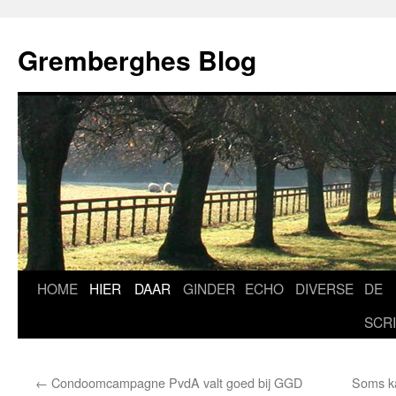
Ga
naar
Gremberghes Blog
de
inhoud
HOME
HIER
DAAR
GINDER
ECHO
DIVERSE
DE
SCR
←
Condoomcampagne PvdA valt goed bij GGD
Soms k