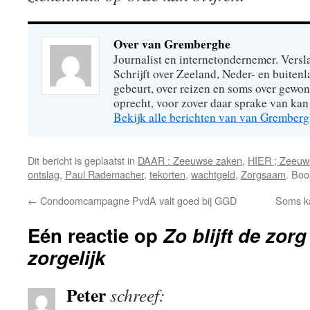
Over van Gremberghe
Journalist en internetondernemer. Versl
Schrijft over Zeeland, Neder- en buitenl
gebeurt, over reizen en soms over gew
oprecht, voor zover daar sprake van kan 
Bekijk alle berichten van van Grember
Dit bericht is geplaatst in
DAAR : Zeeuwse zaken
,
HIER ; Zeeuw
ontslag
,
Paul Rademacher
,
tekorten
,
wachtgeld
,
Zorgsaam
. Bo
←
Condoomcampagne PvdA valt goed bij GGD
Soms k
Eén reactie op
Zo blijft de zor
zorgelijk
Peter
schreef: