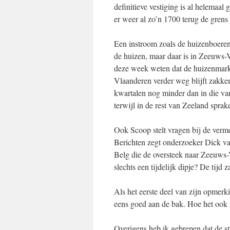
definitieve vestiging is al helemaa
er weer al zo’n 1700 terug de grens
Een instroom zoals de huizenboeren
de huizen, maar daar is in Zeeuws
deze week weten dat de huizenmark
Vlaanderen verder weg blijft zakken
kwartalen nog minder dan in die va
terwijl in de rest van Zeeland sprak
Ook Scoop stelt vragen bij de ve
Berichten zegt onderzoeker Dick va
Belg die de oversteek naar Zeeuws-V
slechts een tijdelijk dipje? De tijd za
Als het eerste deel van zijn opmer
eens goed aan de bak. Hoe het ook zi
Overigens heb ik gebrepen dat de s