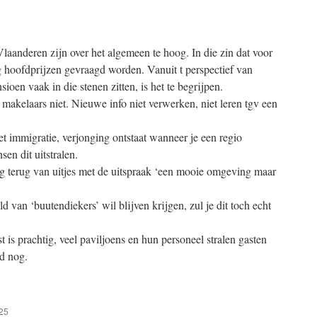
aanderen zijn over het algemeen te hoog. In die zin dat voor
 hoofdprijzen gevraagd worden. Vanuit t perspectief van
ioen vaak in die stenen zitten, is het te begrijpen.
 makelaars niet. Nieuwe info niet verwerken, niet leren tgv een
et immigratie, verjonging ontstaat wanneer je een regio
en dit uitstralen.
g terug van uitjes met de uitspraak ‘een mooie omgeving maar
ld van ‘buutendiekers’ wil blijven krijgen, zul je dit toch echt
is prachtig, veel paviljoens en hun personeel stralen gasten
d nog.
:25