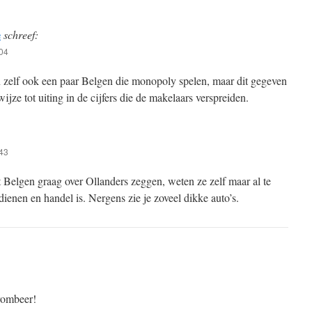
e
schreef:
:04
n zelf ook een paar Belgen die monopoly spelen, maar dit gegeven
ijze tot uiting in de cijfers die de makelaars verspreiden.
:43
t Belgen graag over Ollanders zeggen, weten ze zelf maar al te
ienen en handel is. Nergens zie je zoveel dikke auto’s.
rombeer!