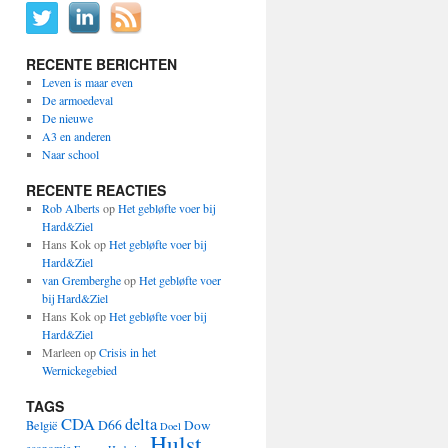
RECENTE BERICHTEN
Leven is maar even
De armoedeval
De nieuwe
A3 en anderen
Naar school
RECENTE REACTIES
Rob Alberts
op
Het gebløfte voer bij
Hard&Ziel
Hans Kok
op
Het gebløfte voer bij
Hard&Ziel
van Gremberghe
op
Het gebløfte voer
bij Hard&Ziel
Hans Kok
op
Het gebløfte voer bij
Hard&Ziel
Marleen
op
Crisis in het
Wernickegebied
TAGS
CDA
delta
D66
Dow
België
Doel
Hulst