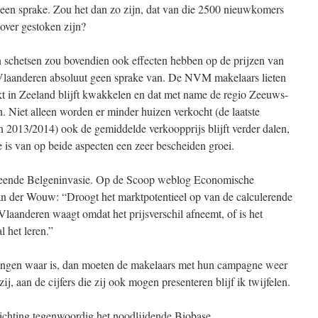
l geen sprake. Zou het dan zo zijn, dat van die 2500 nieuwkomers
 over gestoken zijn?
 schetsen zou bovendien ook effecten hebben op de prijzen van
-Vlaanderen absoluut geen sprake van. De NVM makelaars lieten
t in Zeeland blijft kwakkelen en dat met name de regio Zeeuws-
. Niet alleen worden er minder huizen verkocht (de laatste
n 2013/2014) ook de gemiddelde verkoopprijs blijft verder dalen,
e is van op beide aspecten een zeer bescheiden groei.
rmeende Belgeninvasie. Op de Scoop weblog Economische
n der Wouw: “Droogt het marktpotentieel op van de calculerende
laanderen waagt omdat het prijsverschil afneemt, of is het
l het leren.”
kingen waar is, dan moeten de makelaars met hun campagne weer
j, aan de cijfers die zij ook mogen presenteren blijf ik twijfelen.
tichting tegenwoordig het noodlijdende Biobase