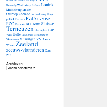
economie
Europa
Hedwige
Lonink
krimp
Kennedy-West
Lafoma
Middelburg
Mulder
Omroep Zeeland
ontpoldering
Peijs
PvdA
PVV
Polman
PvZ
politiek
Sluis
PZC
Robesin
Rutte
ROC
SP
Terneuzen
TOP
Thermphos
van Hulle
verkiezingen
Van Schaik
Vlissingen
VVD
Vlaanderen
WCT
Zeeland
Wilders
zeeuws-vlaanderen
Zorg
ZSP
Archieven
Archieven