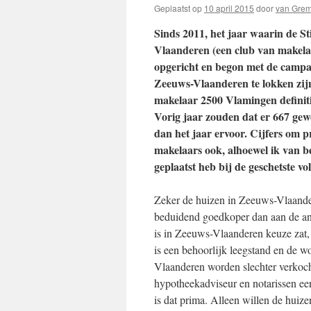
Geplaatst op
10 april 2015
door
van Gre
Sinds 2011, het jaar waarin de S
Vlaanderen (een club van makelaa
opgericht en begon met de camp
Zeeuws-Vlaanderen te lokken zijn
makelaar 2500 Vlamingen definiti
Vorig jaar zouden dat er 667 gewe
dan het jaar ervoor. Cijfers om pr
makelaars ook, alhoewel ik van b
geplaatst heb bij de geschetste vo
Zeker de huizen in Zeeuws-Vlaande
beduidend goedkoper dan aan de and
is in Zeeuws-Vlaanderen keuze zat,
is een behoorlijk leegstand en de 
Vlaanderen worden slechter verkoch
hypotheekadviseur en notarissen ee
is dat prima. Alleen willen de huiz