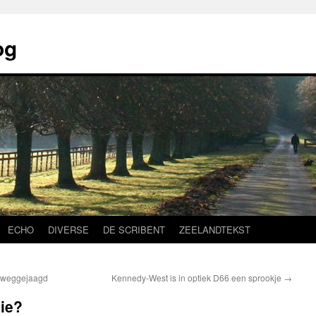
og
ECHO
DIVERSE
DE SCRIBENT
ZEELANDTEKST
 weggejaagd
Kennedy-West is in optiek D66 een sprookje
→
sie?