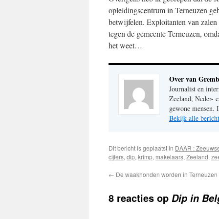
opleidingscentrum in Terneuzen gebru
betwijfelen. Exploitanten van zalen
tegen de gemeente Terneuzen, omdat 
het weet…
Over van Gremb
Journalist en inte
Zeeland, Neder- e
gewone mensen. Im
Bekijk alle beri
Dit bericht is geplaatst in
DAAR : Zeeuws
cijfers
,
dip
,
krimp
,
makelaars
,
Zeeland
,
ze
←
De waakhonden worden in Terneuzen
8 reacties op
Dip in Bel