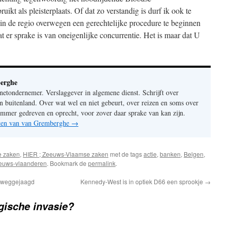
ikt als pleisterplaats. Of dat zo verstandig is durf ik ook te
 in de regio overwegen een gerechtelijke procedure te beginnen
er sprake is van oneigenlijke concurrentie. Het is maar dat U
erghe
rnetondernemer. Verslaggever in algemene dienst. Schrijft over
n buitenland. Over wat wel en niet gebeurt, over reizen en soms over
mer gedreven en oprecht, voor zover daar sprake van kan zijn.
chten van van Gremberghe
→
e zaken
,
HIER ; Zeeuws-Vlaamse zaken
met de tags
actie
,
banken
,
Belgen
,
euws-vlaanderen
. Bookmark de
permalink
.
 weggejaagd
Kennedy-West is in optiek D66 een sprookje
→
gische invasie?