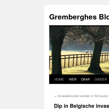
Ga
naar
Gremberghes Bl
de
inhoud
HOME
HIER
DAAR
GINDER
←
De waakhonden worden in Terneuzen
Dip in Belgische inva