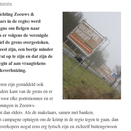
mberghe
tichting Zeeuws &
rs in de regio) werd
agne om Belgen naar
 er volgens de verenigde
ef de grens overgestoken.
est zijn, een beetje minder
at op te zijn en dat zijn de
egin af aan vraagtekens
lksverhuizing.
ren zijn gemiddeld ook
ere kant van de grens en er
 voor elke portemonnee en er
woningen in Zeeuws-
t dan elders. Als de makelaars, samen met banken,
n campagne optuigen om de krimp in de regio tegen te gaan, dan
enverkopers nogal eens erg lyrisch zijn en zichzelf buitengewoon