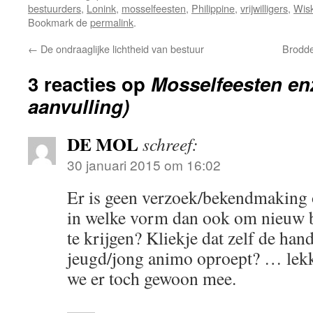
bestuurders
,
Lonink
,
mosselfeesten
,
Philippine
,
vrijwilligers
,
Wis
Bookmark de
permalink
.
←
De ondraaglijke lichtheid van bestuur
Brodde
3 reacties op
Mosselfeesten e
aanvulling)
DE MOL
schreef:
30 januari 2015 om 16:02
Er is geen verzoek/bekendmaking o
in welke vorm dan ook om nieuw 
te krijgen? Kliekje dat zelf de ha
jeugd/jong animo oproept? … lekk
we er toch gewoon mee.