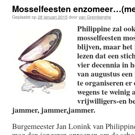
Mosselfeesten enzomeer…(met
Geplaatst op
28 januari 2015
door
van Gremberghe
Philippine zal oo
mosselfeesten mo
blijven, maar het
lezen dat een stic
vier decennia in h
van augustus een 
te organiseren er
wegens te weinig 
vrijwilligers-en b
jammer, jammer,jammer.
Burgemeester Jan Lonink van Philippine
mag dan jongeren oproepen om de schou