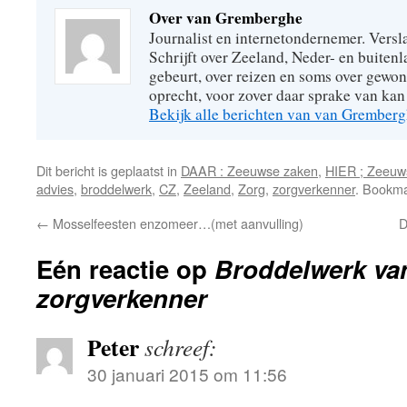
Over van Gremberghe
Journalist en internetondernemer. Versl
Schrijft over Zeeland, Neder- en buitenl
gebeurt, over reizen en soms over gew
oprecht, voor zover daar sprake van kan 
Bekijk alle berichten van van Grember
Dit bericht is geplaatst in
DAAR : Zeeuwse zaken
,
HIER ; Zeeuw
advies
,
broddelwerk
,
CZ
,
Zeeland
,
Zorg
,
zorgverkenner
. Bookm
←
Mosselfeesten enzomeer…(met aanvulling)
D
Eén reactie op
Broddelwerk va
zorgverkenner
Peter
schreef:
30 januari 2015 om 11:56