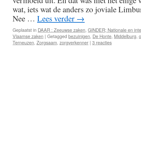
vermoeid uit. En dat was niet het enige 
wat, iets wat de anders zo joviale Limbu
Nee …
Lees verder
→
Geplaatst in
DAAR : Zeeuwse zaken
,
GINDER; Nationale en inte
Vlaamse zaken
|
Getagged
bezuinigen
,
De Honte
,
Middelburg
,
o
Terneuzen
,
Zorgsaam
,
zorgverkenner
|
3 reacties