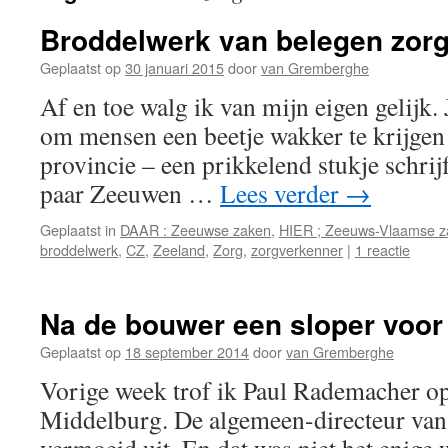
Broddelwerk van belegen zor
Geplaatst op
30 januari 2015
door
van Gremberghe
Af en toe walg ik van mijn eigen gelijk. J
om mensen een beetje wakker te krijgen
provincie – een prikkelend stukje schrij
paar Zeeuwen …
Lees verder
→
Geplaatst in
DAAR : Zeeuwse zaken
,
HIER ; Zeeuws-Vlaamse z
broddelwerk
,
CZ
,
Zeeland
,
Zorg
,
zorgverkenner
|
1 reactie
Na de bouwer een sloper voo
Geplaatst op
18 september 2014
door
van Gremberghe
Vorige week trof ik Paul Rademacher op 
Middelburg. De algemeen-directeur van