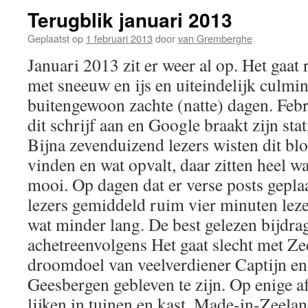
Terugblik januari 2013
Geplaatst op
1 februari 2013
door
van Gremberghe
Januari 2013 zit er weer al op. Het gaa
met sneeuw en ijs en uiteindelijk culmin
buitengewoon zachte (natte) dagen. Febru
dit schrijf aan en Google braakt zijn stati
Bijna zevenduizend lezers wisten dit bl
vinden en wat opvalt, daar zitten heel wa
mooi. Op dagen dat er verse posts geplaa
lezers gemiddeld ruim vier minuten lez
wat minder lang. De best gelezen bijdra
achetreenvolgens Het gaat slecht met Z
droomdoel van veelverdiener Captijn en
Geesbergen gebleven te zijn. Op enige a
lijken in tuinen en kast, Made-in-Zee