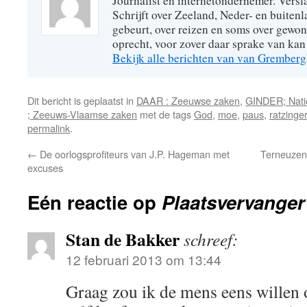
Journalist en internetondernemer. Versl
Schrijft over Zeeland, Neder- en buitenl
gebeurt, over reizen en soms over gew
oprecht, voor zover daar sprake van kan 
Bekijk alle berichten van van Grember
Dit bericht is geplaatst in
DAAR : Zeeuwse zaken
,
GINDER; Natio
; Zeeuws-Vlaamse zaken
met de tags
God
,
moe
,
paus
,
ratzinger
permalink
.
←
De oorlogsprofiteurs van J.P. Hageman met
Terneuzen
excuses
Eén reactie op
Plaatsvervanger
Stan de Bakker
schreef:
12 februari 2013 om 13:44
Graag zou ik de mens eens willen