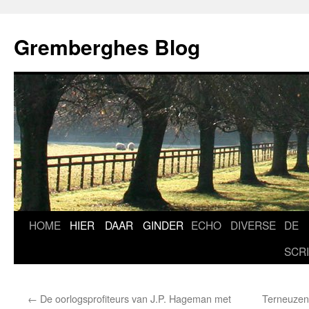
Ga
naar
Gremberghes Blog
de
inhoud
HOME
HIER
DAAR
GINDER
ECHO
DIVERSE
DE
SCR
←
De oorlogsprofiteurs van J.P. Hageman met
Terneuzen