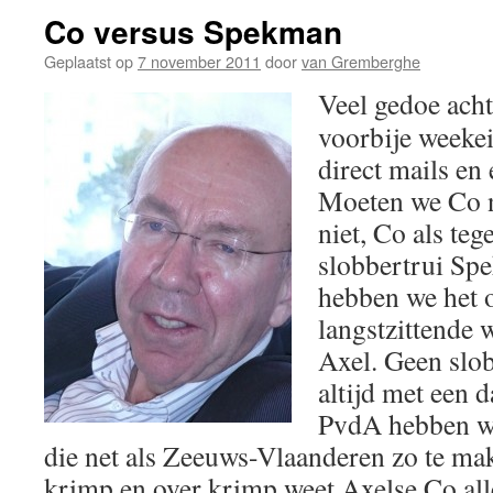
Co versus Spekman
Geplaatst op
7 november 2011
door
van Gremberghe
Veel gedoe ach
voorbije weekei
direct mails en
Moeten we Co n
niet, Co als te
slobbertrui Sp
hebben we het o
langstzittende 
Axel. Geen slob
altijd met een d
PvdA hebben we 
die net als Zeeuws-Vlaanderen zo te ma
krimp en over krimp weet Axelse Co all