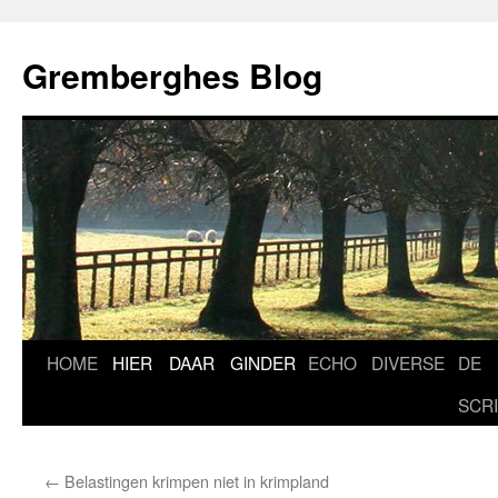
Ga
naar
Gremberghes Blog
de
inhoud
HOME
HIER
DAAR
GINDER
ECHO
DIVERSE
DE
SCR
←
Belastingen krimpen niet in krimpland