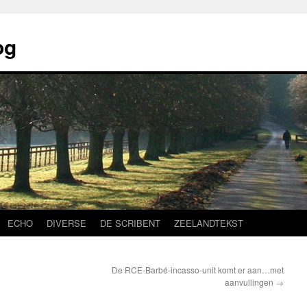
og
ECHO
DIVERSE
DE SCRIBENT
ZEELANDTEKST
De RCE-Barbé-incasso-unit komt er aan…met
aanvullingen
→