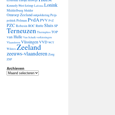
economie
Europa
Hedwige
Lonink
krimp
Kennedy-West
Lafoma
Middelburg
Mulder
Omroep Zeeland
ontpoldering
Peijs
PvdA
PVV
Polman
PvZ
politiek
Sluis
PZC
Robesin
Rutte
ROC
SP
Terneuzen
TOP
Thermphos
van Hulle
verkiezingen
Van Schaik
Vlissingen
VVD
Vlaanderen
WCT
Zeeland
Wilders
zeeuws-vlaanderen
Zorg
ZSP
Archieven
Archieven