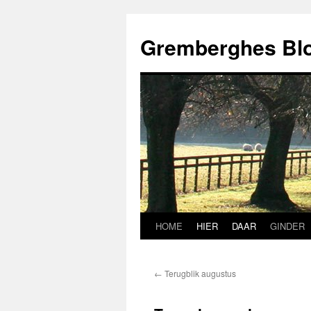
Ga
naar
Gremberghes Bl
de
inhoud
HOME
HIER
DAAR
GINDER
←
Terugblik augustus