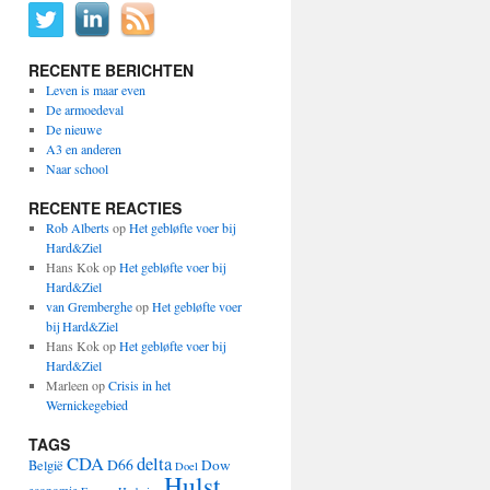
RECENTE BERICHTEN
Leven is maar even
De armoedeval
De nieuwe
A3 en anderen
Naar school
RECENTE REACTIES
Rob Alberts
op
Het gebløfte voer bij
Hard&Ziel
Hans Kok
op
Het gebløfte voer bij
Hard&Ziel
van Gremberghe
op
Het gebløfte voer
bij Hard&Ziel
Hans Kok
op
Het gebløfte voer bij
Hard&Ziel
Marleen
op
Crisis in het
Wernickegebied
TAGS
CDA
delta
D66
Dow
België
Doel
Hulst