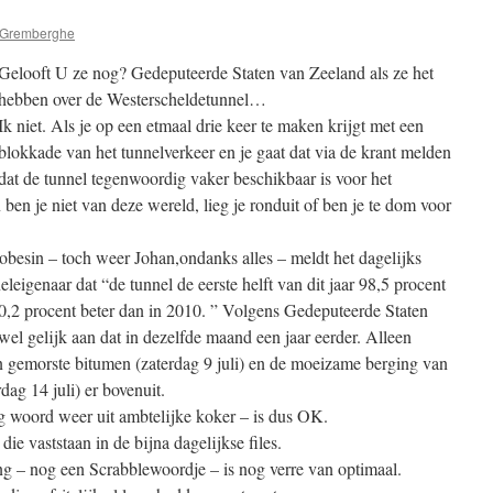
 Gremberghe
Gelooft U ze nog? Gedeputeerde Staten van Zeeland als ze het
hebben over de Westerscheldetunnel…
Ik niet. Als je op een etmaal drie keer te maken krijgt met een
blokkade van het tunnelverkeer en je gaat dat via de krant melden
dat de tunnel tegenwoordig vaker beschikbaar is voor het
ben je niet van deze wereld, lieg je ronduit of ben je te dom voor
besin – toch weer Johan,ondanks alles – meldt het dagelijks
leigenaar dat “de tunnel de eerste helft van dit jaar 98,5 procent
 0,2 procent beter dan in 2010. ” Volgens Gedeputeerde Staten
ijwel gelijk aan dat in dezelfde maand een jaar eerder. Alleen
an gemorste bitumen (zaterdag 9 juli) en de moeizame berging van
ag 14 juli) er bovenuit.
g woord weer uit ambtelijke koker – is dus OK.
ie vaststaan in de bijna dagelijkse files.
g – nog een Scrabblewoordje – is nog verre van optimaal.