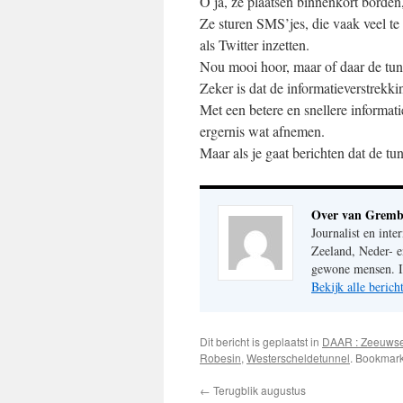
O ja, ze plaatsen binnenkort borden,
Ze sturen SMS’jes, die vaak veel te
als Twitter inzetten.
Nou mooi hoor, maar of daar de tunn
Zeker is dat de informatieverstrekki
Met een betere en snellere informat
ergernis wat afnemen.
Maar als je gaat berichten dat de tun
Over van Gremb
Journalist en inte
Zeeland, Neder- e
gewone mensen. Im
Bekijk alle beri
Dit bericht is geplaatst in
DAAR : Zeeuws
Robesin
,
Westerscheldetunnel
. Bookmar
←
Terugblik augustus