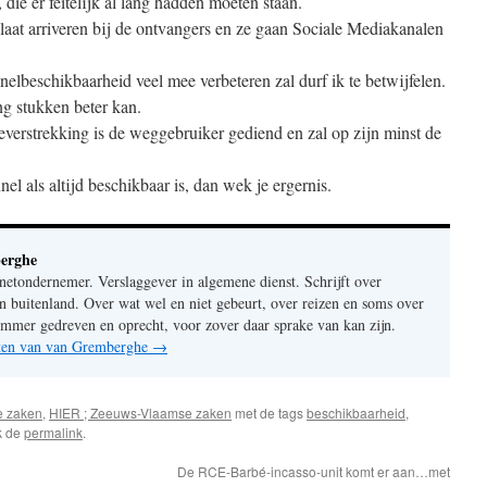
 die er feitelijk al lang hadden moeten staan.
 laat arriveren bij de ontvangers en ze gaan Sociale Mediakanalen
elbeschikbaarheid veel mee verbeteren zal durf ik te betwijfelen.
ng stukken beter kan.
ieverstrekking is de weggebruiker gediend en zal op zijn minst de
nel als altijd beschikbaar is, dan wek je ergernis.
erghe
rnetondernemer. Verslaggever in algemene dienst. Schrijft over
n buitenland. Over wat wel en niet gebeurt, over reizen en soms over
mer gedreven en oprecht, voor zover daar sprake van kan zijn.
chten van van Gremberghe
→
e zaken
,
HIER ; Zeeuws-Vlaamse zaken
met de tags
beschikbaarheid
,
k de
permalink
.
De RCE-Barbé-incasso-unit komt er aan…met