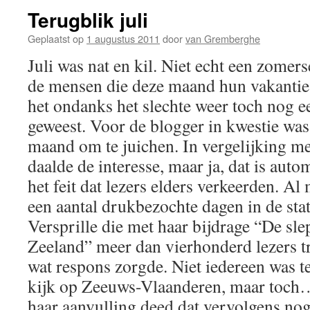
Terugblik juli
Geplaatst op
1 augustus 2011
door
van Gremberghe
Juli was nat en kil. Niet echt een zome
de mensen die deze maand hun vakantie 
het ondanks het slechte weer toch nog ee
geweest. Voor de blogger in kwestie was 
maand om te juichen. In vergelijking 
daalde de interesse, maar ja, dat is auto
het feit dat lezers elders verkeerden. Al
een aantal drukbezochte dagen in de stat
Versprille die met haar bijdrage “De sl
Zeeland” meer dan vierhonderd lezers t
wat respons zorgde. Niet iedereen was t
kijk op Zeeuws-Vlaanderen, maar toch
haar aanvulling deed dat vervolgens no