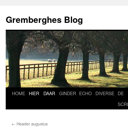
Ga
naar
Gremberghes Blog
de
inhoud
HOME
HIER
DAAR
GINDER
ECHO
DIVERSE
DE
SCR
←
Header augustus