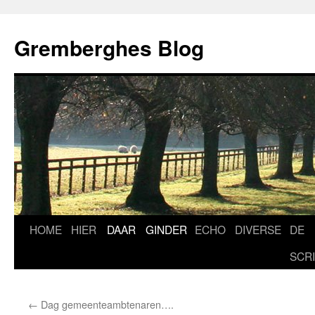
Ga
naar
Gremberghes Blog
de
inhoud
HOME
HIER
DAAR
GINDER
ECHO
DIVERSE
DE
SCR
←
Dag gemeenteambtenaren….