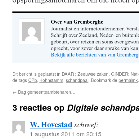
Over van Gremberghe
Journalist en internetondernemer. Versl
Schrijft over Zeeland, Neder- en buitenl
gebeurt, over reizen en soms over gew
oprecht, voor zover daar sprake van kan 
Bekijk alle berichten van van Grember
Dit bericht is geplaatst in
DAAR : Zeeuwse zaken
,
GINDER; Natio
de tags
CPb
,
Kohnstamm
,
schandpaal
. Bookmark de
permalink
.
←
Dag gemeenteambtenaren….
3 reacties op
Digitale schandp
W. Hovestad
schreef:
1 augustus 2011 om 23:15