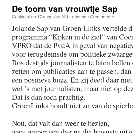
De toorn van vrouwtje Sap
Geplaatst op
17 augustus 2011
door
van Gremberghe
Jolande Sap van Groen Links vertelde d
programma “Kijken in de ziel” van Coe
VPRO dat de PvdA in geval van negatieve
voor terugdeinsde om politieke zwaarge
Bos destijds journalisten te laten belle
zetten om publicaties aan te passen, dan
een positieve buzz. En zij deed daar nie
wel ’s met journalisten, maar niet op de
Dat is dan toch prachtig.
GroenLinks houdt niet zo van de spierb
Nou, dat valt dan weer te bezien,
want amper een dag na die bewuste uitze