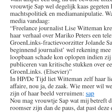
vrouwtje Sap wel degelijk kaas gegeten 
machtspolitiek en mediamanipulatie. 
media vandaag:
“Freelance journalist Lise Witteman kre
haar verhaal over Mariko Peters een tele
GroenLinks-fractievoorzitter Jolande Sa
beginnend journalist’ wel rekening mee 
loopbaan schade kon oplopen indien zij
publiceren van kritische stukken over e
GroenLinks. (Elsevier)”
In HP/De Tijd liet Witteman zelf haar li
affaire, nou ja, de zaak. Wie meer wil w
zijn of haar beeld verruimen:
sap
Nou mag vrouwtje Sap wat mij betreft d
roomser zijn dan de paus, dat past deze 