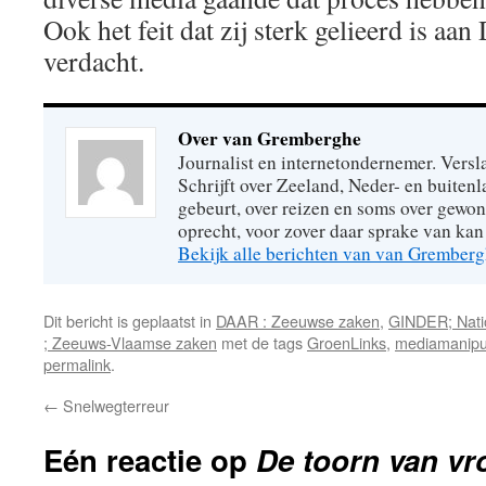
Ook het feit dat zij sterk gelieerd is aa
verdacht.
Over van Gremberghe
Journalist en internetondernemer. Versl
Schrijft over Zeeland, Neder- en buitenl
gebeurt, over reizen en soms over gew
oprecht, voor zover daar sprake van kan 
Bekijk alle berichten van van Grember
Dit bericht is geplaatst in
DAAR : Zeeuwse zaken
,
GINDER; Natio
; Zeeuws-Vlaamse zaken
met de tags
GroenLinks
,
mediamanipul
permalink
.
←
Snelwegterreur
Eén reactie op
De toorn van vr