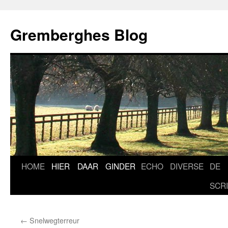
Ga
naar
Gremberghes Blog
de
inhoud
HOME
HIER
DAAR
GINDER
ECHO
DIVERSE
DE
SCR
←
Snelwegterreur