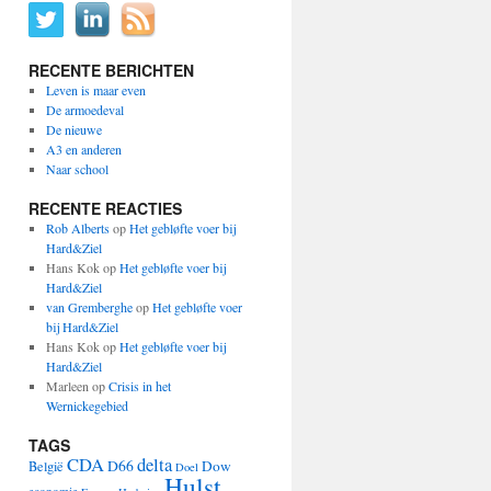
RECENTE BERICHTEN
Leven is maar even
De armoedeval
De nieuwe
A3 en anderen
Naar school
RECENTE REACTIES
Rob Alberts
op
Het gebløfte voer bij
Hard&Ziel
Hans Kok
op
Het gebløfte voer bij
Hard&Ziel
van Gremberghe
op
Het gebløfte voer
bij Hard&Ziel
Hans Kok
op
Het gebløfte voer bij
Hard&Ziel
Marleen
op
Crisis in het
Wernickegebied
TAGS
CDA
delta
D66
Dow
België
Doel
Hulst