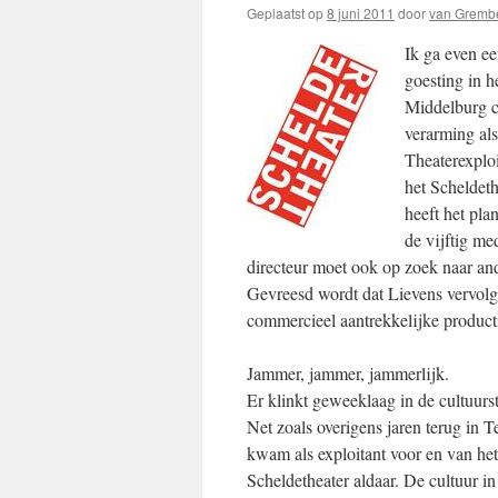
Geplaatst op
8 juni 2011
door
van Gremb
Ik ga even ee
goesting in 
Middelburg c
verarming als
Theaterexplo
het Scheldeth
heeft het pla
de vijftig me
directeur moet ook op zoek naar an
Gevreesd wordt dat Lievens vervolg
commercieel aantrekkelijke product
Jammer, jammer, jammerlijk.
Er klinkt geweeklaag in de cultuur
Net zoals overigens jaren terug in 
kwam als exploitant voor en van he
Scheldetheater aldaar. De cultuur 