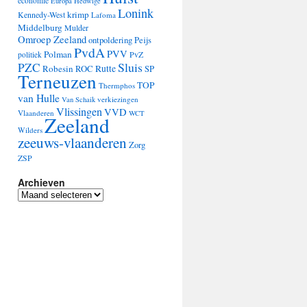
economie
Europa
Hedwige
Lonink
krimp
Kennedy-West
Lafoma
Middelburg
Mulder
Omroep Zeeland
ontpoldering
Peijs
PvdA
PVV
Polman
PvZ
politiek
Sluis
PZC
Robesin
Rutte
ROC
SP
Terneuzen
TOP
Thermphos
van Hulle
verkiezingen
Van Schaik
Vlissingen
VVD
Vlaanderen
WCT
Zeeland
Wilders
zeeuws-vlaanderen
Zorg
ZSP
Archieven
Archieven