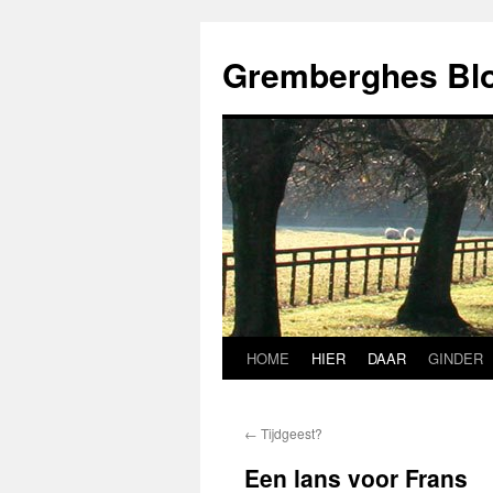
Ga
naar
Gremberghes Bl
de
inhoud
HOME
HIER
DAAR
GINDER
←
Tijdgeest?
Een lans voor Frans