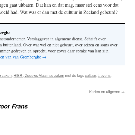
n gaat uitbaten. Dat kan en dat mag, maar stel eens voor dat
voeld had. Wat was er dan met de cultuur in Zeeland gebeurd?
erghe
rnetondernemer. Verslaggever in algemene dienst. Schrijft over
n buitenland. Over wat wel en niet gebeurt, over reizen en soms over
mer gedreven en oprecht, voor zover daar sprake van kan zijn.
chten van van Gremberghe
→
e zaken
,
HIER ; Zeeuws-Vlaamse zaken
met de tags
cultuur
,
Lievens
,
Korten en uitgeven
→
voor Frans