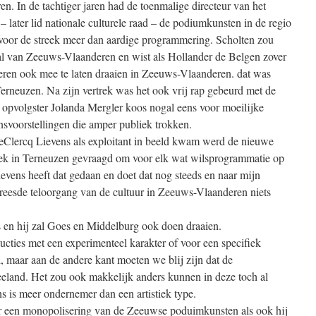
n. In de tachtiger jaren had de toenmalige directeur van het
 later lid nationale culturele raad – de podiumkunsten in de regio
voor de streek meer dan aardige programmering. Scholten zou
val van Zeeuws-Vlaanderen en wist als Hollander de Belgen zover
deren ook mee te laten draaien in Zeeuws-Vlaanderen. dat was
 Terneuzen. Na zijn vertrek was het ook vrij rap gebeurd met de
 opvolgster Jolanda Mergler koos nogal eens voor moeilijke
voorstellingen die amper publiek trokken.
eClercq Lievens als exploitant in beeld kwam werd de nieuwe
itiek in Terneuzen gevraagd om voor elk wat wilsprogrammatie op
Lievens heeft dat gedaan en doet dat nog steeds en naar mijn
gevreesde teloorgang van de cultuur in Zeeuws-Vlaanderen niets
ds en hij zal Goes en Middelburg ook doen draaien.
ucties met een experimenteel karakter of voor een specifiek
l, maar aan de andere kant moeten we blij zijn dat de
eland. Het zou ook makkelijk anders kunnen in deze toch al
ns is meer ondernemer dan een artistiek type.
 een monopolisering van de Zeeuwse poduimkunsten als ook hij