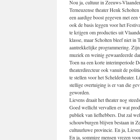
Nou ja, cultuur in Zeeuws-Vlaandere
Terneuzense theater Henk Scholten –
een aardige boost gegeven met een 
ook de basis leggen voor het Festi
te krijgen om producties uit Vlaan
klasse, maar Scholten bleef niet in
aantrekkelijke programmering. Zijn
muziek en weinig gewaardeerde dans
Toen na een korte interimperiode D
theaterdirecteur ook vanuit de pol
te stellen voor het Scheldetheater. 
stellige overtuiging is er van die 
geworden.
Lievens draait het theater nog stee
Goed wellicht vervallen er wat prod
publiek van liefhebbers. Dat zal we
schouwburgen blijven bestaan in Ze
cultuurluwe provincie. En ja, Lieve
En ja, sommige mensen vrezen voor