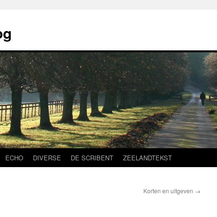
og
ECHO
DIVERSE
DE SCRIBENT
ZEELANDTEKST
Korten en uitgeven
→