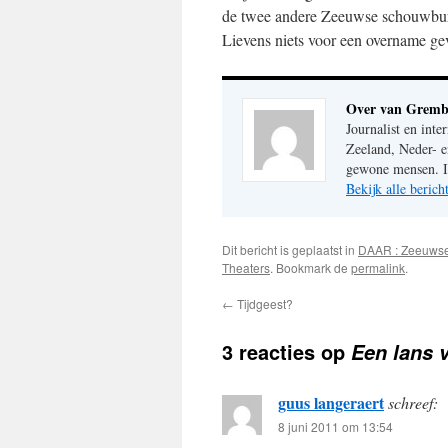
de twee andere Zeeuwse schouwburge
Lievens niets voor een overname ge
Over van Gremb
Journalist en inte
Zeeland, Neder- e
gewone mensen. Im
Bekijk alle beri
Dit bericht is geplaatst in
DAAR : Zeeuws
Theaters
. Bookmark de
permalink
.
←
Tijdgeest?
3 reacties op
Een lans 
guus langeraert
schreef:
8 juni 2011 om 13:54