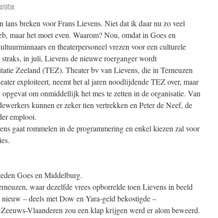
erghe
n lans breken voor Frans Lievens. Niet dat ik daar nu zo veel
heb, maar het moet even. Waarom? Nou, omdat in Goes en
ultuurminnaars en theaterpersoneel vrezen voor een culturele
 straks, in juli, Lievens de nieuwe roerganger wordt
itatie Zeeland (TEZ). Theater bv van Lievens, die in Terneuzen
eater exploiteert, neemt het al jaren noodlijdende TEZ over, maar
n opgevat om onmiddellijk het mes te zetten in de organisatie. Van
dewerkers kunnen er zeker tien vertrekken en Peter de Neef, de
der emplooi.
ens gaat rommelen in de programmering en enkel kiezen zal voor
ies.
steden Goes en Middelburg.
Terneuzen, waar dezelfde vrees opborrelde toen Lievens in beeld
t nieuw – deels met Dow en Yara-geld bekostigde –
in Zeeuws-Vlaanderen zou een klap krijgen werd er alom beweerd.