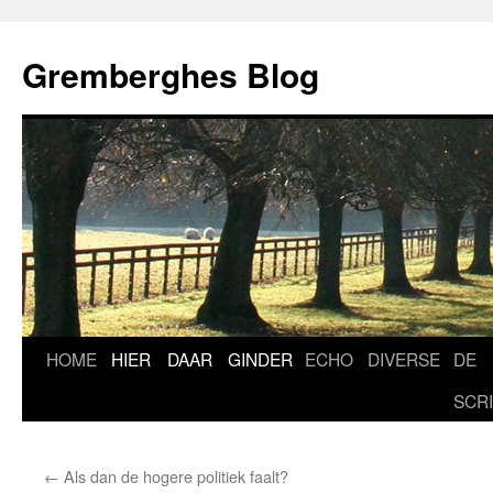
Ga
naar
Gremberghes Blog
de
inhoud
HOME
HIER
DAAR
GINDER
ECHO
DIVERSE
DE
SCR
←
Als dan de hogere politiek faalt?