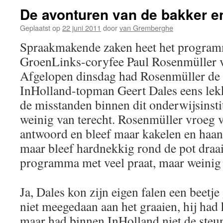
De avonturen van de bakker 
Geplaatst op
22 juni 2011
door
van Gremberghe
Spraakmakende zaken heet het program
GroenLinks-coryfee Paul Rosenmüller 
Afgelopen dinsdag had Rosenmüller de 
InHolland-topman Geert Dales eens lekk
de misstanden binnen dit onderwijsinst
weinig van terecht. Rosenmüller vroeg 
antwoord en bleef maar kakelen en haant
maar bleef hardnekkig rond de pot draa
programma met veel praat, maar weinig 
Ja, Dales kon zijn eigen falen een beetj
niet meegedaan aan het graaien, hij had h
maar had binnen InHolland niet de steun