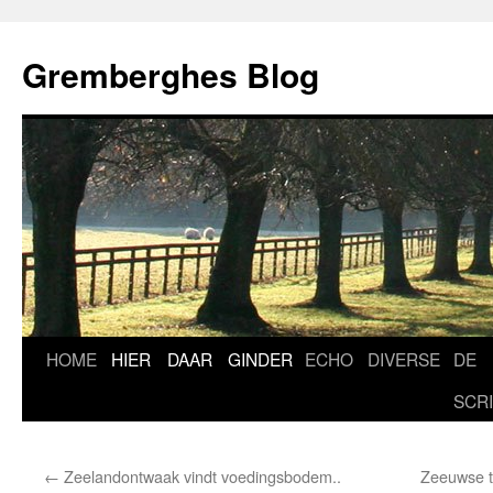
Ga
naar
Gremberghes Blog
de
inhoud
HOME
HIER
DAAR
GINDER
ECHO
DIVERSE
DE
SCR
←
Zeelandontwaak vindt voedingsbodem..
Zeeuwse t