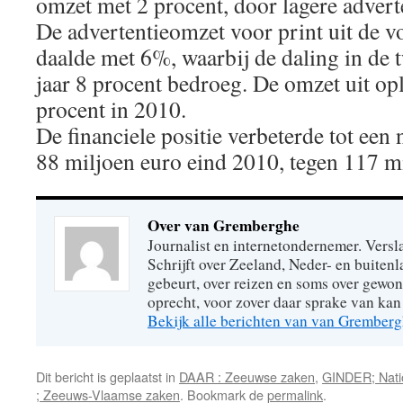
omzet met 2 procent, door lagere adver
De advertentieomzet voor print uit de vo
daalde met 6%, waarbij de daling in de t
jaar 8 procent bedroeg. De omzet uit op
procent in 2010.
De financiele positie verbeterde tot een 
88 miljoen euro eind 2010, tegen 117 mi
Over van Gremberghe
Journalist en internetondernemer. Versl
Schrijft over Zeeland, Neder- en buitenl
gebeurt, over reizen en soms over gew
oprecht, voor zover daar sprake van kan 
Bekijk alle berichten van van Grember
Dit bericht is geplaatst in
DAAR : Zeeuwse zaken
,
GINDER; Natio
; Zeeuws-Vlaamse zaken
. Bookmark de
permalink
.