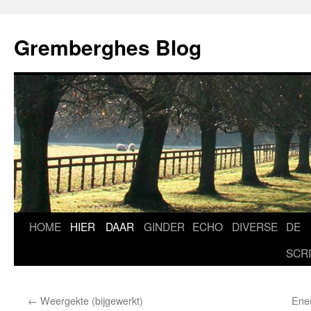
Ga
naar
Gremberghes Blog
de
inhoud
HOME
HIER
DAAR
GINDER
ECHO
DIVERSE
DE
SCR
←
Weergekte (bijgewerkt)
Ener