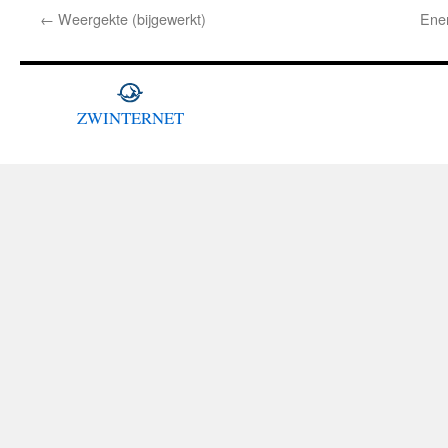
←
Weergekte (bijgewerkt)
Ener
ZWINTERNET