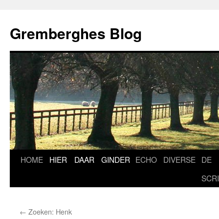
Ga
naar
Gremberghes Blog
de
inhoud
HOME
HIER
DAAR
GINDER
ECHO
DIVERSE
DE
SCR
←
Zoeken: Henk