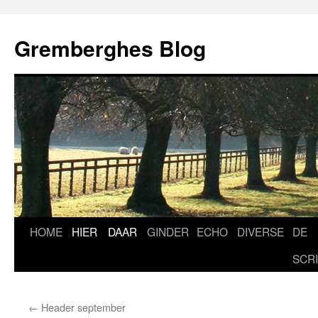
Ga
naar
Gremberghes Blog
de
inhoud
HOME
HIER
DAAR
GINDER
ECHO
DIVERSE
DE
SCR
←
Header september