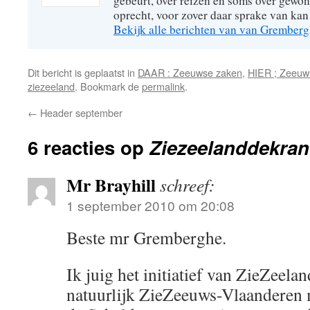
gebeurt, over reizen en soms over gew
oprecht, voor zover daar sprake van kan 
Bekijk alle berichten van van Grember
Dit bericht is geplaatst in
DAAR : Zeeuwse zaken
,
HIER ; Zeeuw
ziezeeland
. Bookmark de
permalink
.
←
Header september
6 reacties op
Ziezeelanddekran
Mr Brayhill
schreef:
1 september 2010 om 20:08
Beste mr Gremberghe.
Ik juig het initiatief van ZieZeela
natuurlijk ZieZeeuws-Vlaanderen 