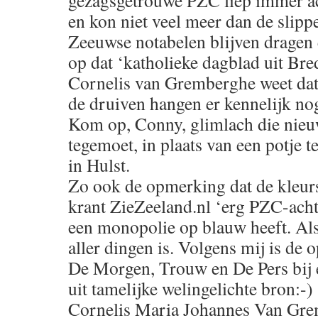
gezagsgetrouwe PZC liep immer ac
en kon niet veel meer dan de slip
Zeeuwse notabelen blijven dragen 
op dat ‘katholieke dagblad uit Bred
Cornelis van Gremberghe weet dat 
de druiven hangen er kennelijk nog
Kom op, Conny, glimlach die nieu
tegemoet, in plaats van een potje 
in Hulst.
Zo ook de opmerking dat de kleurs
krant ZieZeeland.nl ‘erg PZC-acht
een monopolie op blauw heeft. Al
aller dingen is. Volgens mij is de
De Morgen, Trouw en De Pers bij e
uit tamelijke welingelichte bron:-)
Cornelis Maria Johannes Van Gre