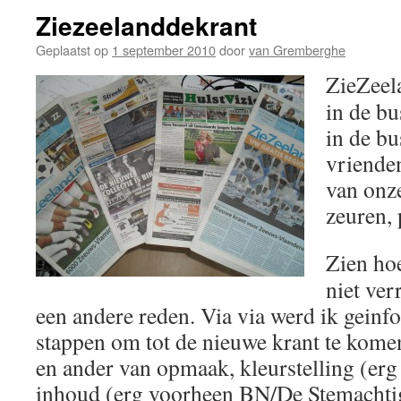
Ziezeelanddekrant
Geplaatst op
1 september 2010
door
van Gremberghe
ZieZeela
in de bu
in de bu
vrienden
van onze
zeuren, 
Zien hoe
niet ver
een andere reden. Via via werd ik geinf
stappen om tot de nieuwe krant te komen
en ander van opmaak, kleurstelling (er
inhoud (erg voorheen BN/De Stemachtig,