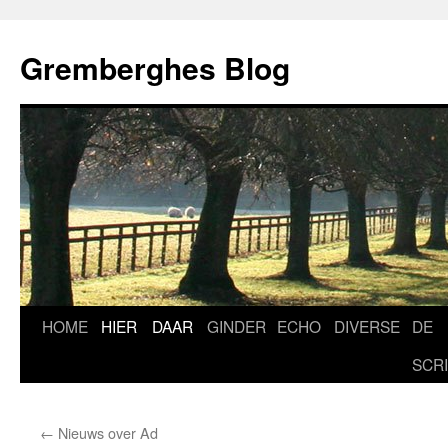
Ga
naar
Gremberghes Blog
de
inhoud
HOME
HIER
DAAR
GINDER
ECHO
DIVERSE
DE
SCR
←
Nieuws over Ad