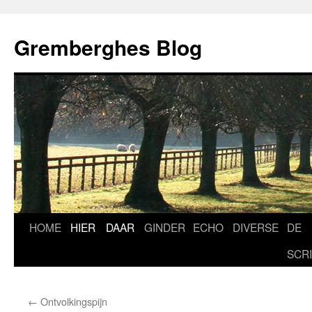
Ga
naar
Gremberghes Blog
de
inhoud
HOME
HIER
DAAR
GINDER
ECHO
DIVERSE
DE
SCR
←
Ontvolkingspijn