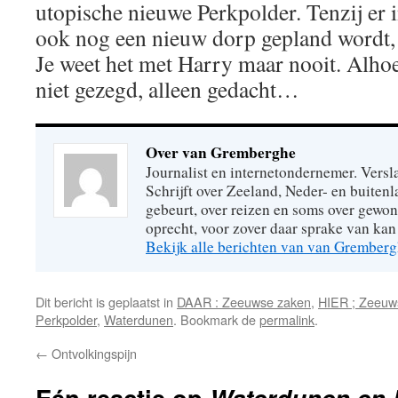
utopische nieuwe Perkpolder. Tenzij er 
ook nog een nieuw dorp gepland wordt,
Je weet het met Harry maar nooit. Alhoew
niet gezegd, alleen gedacht…
Over van Gremberghe
Journalist en internetondernemer. Versl
Schrijft over Zeeland, Neder- en buitenl
gebeurt, over reizen en soms over gew
oprecht, voor zover daar sprake van kan 
Bekijk alle berichten van van Grember
Dit bericht is geplaatst in
DAAR : Zeeuwse zaken
,
HIER ; Zeeuw
Perkpolder
,
Waterdunen
. Bookmark de
permalink
.
←
Ontvolkingspijn
Eén reactie op
Waterdunen en 