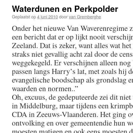
Waterdunen en Perkpolder
Geplaatst op
4 juni 2010
door
van Gremberghe
Onder het nieuwe Van Waverenregime za
een bericht dat er op lijkt nooit versc
Zeeland. Dat is zeker, want alles wat he
straks niet gevallig acht zal door de ce
weggekegeld. Er verschijnen alleen nog 
passen langs Harry’s lat, met zoals hij 
evangelische boodschap als grondslag e
waarden en normen..”
Oh, excuus, de gedeputeerde zei dit niet
in Middelburg, maar tijdens een krimpb
CDA in Zeeuws-Vlaanderen. Het ging ov
ontvolking en over gemeentendie hun
moesten matigen en ook eens moesten d