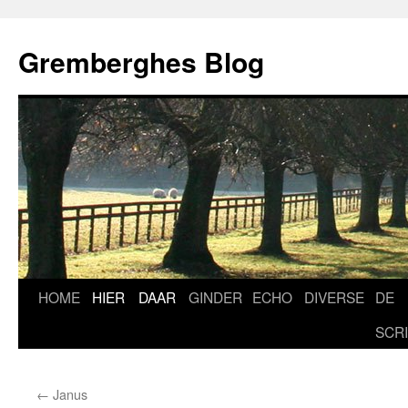
Ga
naar
Gremberghes Blog
de
inhoud
HOME
HIER
DAAR
GINDER
ECHO
DIVERSE
DE
SCR
←
Janus