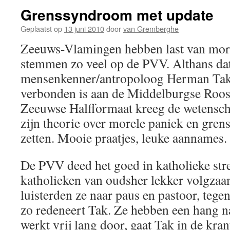
Grenssyndroom met update
Geplaatst op
13 juni 2010
door
van Gremberghe
Zeeuws-Vlamingen hebben last van mor
stemmen zo veel op de PVV. Althans dat 
mensenkenner/antropoloog Herman Tak,
verbonden is aan de Middelburgse Roos
Zeeuwse Halfformaat kreeg de wetensch
zijn theorie over morele paniek en gren
zetten. Mooie praatjes, leuke aannames.
De PVV deed het goed in katholieke str
katholieken van oudsher lekker volgzaa
luisterden ze naar paus en pastoor, teg
zo redeneert Tak. Ze hebben een hang na
werkt vrij lang door, gaat Tak in de kran