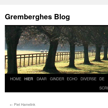
Ga
naar
Gremberghes Blog
de
inhoud
HOME
HIER
DAAR
GINDER
ECHO
DIVERSE
DE
SCR
←
Piet Hamelink