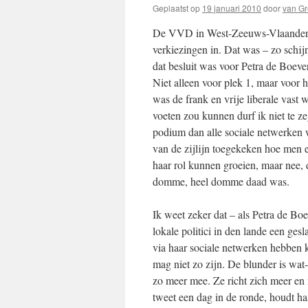
Geplaatst op
19 januari 2010
door
van G
De VVD in West-Zeeuws-Vlaanderen 
verkiezingen in. Dat was – zo schij
dat besluit was voor Petra de Boever
Niet alleen voor plek 1, maar voor h
was de frank en vrije liberale vast w
voeten zou kunnen durf ik niet te ze
podium dan alle sociale netwerken w
van de zijlijn toegekeken hoe men el
haar rol kunnen groeien, maar nee, 
domme, heel domme daad was.
Ik weet zeker dat – als Petra de Bo
lokale politici in den lande een g
via haar sociale netwerken hebben
mag niet zo zijn. De blunder is wat-
zo meer mee. Ze richt zich meer en 
tweet een dag in de ronde, houdt ha