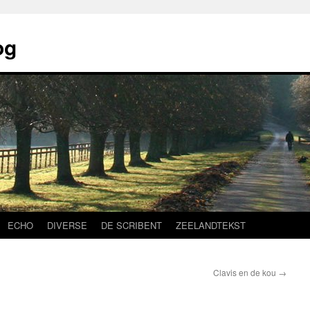
og
ECHO
DIVERSE
DE SCRIBENT
ZEELANDTEKST
Clavis en de kou
→