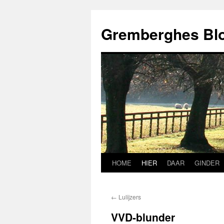
Ga
naar
Gremberghes Bl
de
inhoud
HOME
HIER
DAAR
GINDER
←
Lulijzers
VVD-blunder