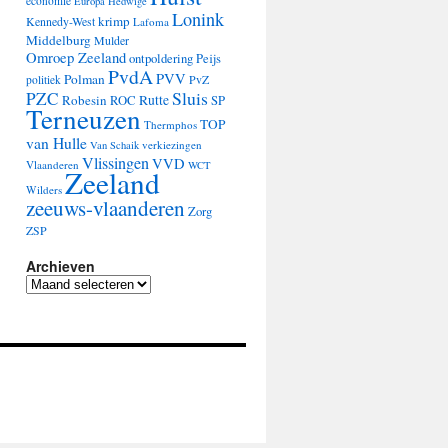
economie
Europa
Hedwige
Lonink
krimp
Kennedy-West
Lafoma
Middelburg
Mulder
Omroep Zeeland
ontpoldering
Peijs
PvdA
PVV
Polman
PvZ
politiek
Sluis
PZC
Robesin
Rutte
ROC
SP
Terneuzen
TOP
Thermphos
van Hulle
verkiezingen
Van Schaik
Vlissingen
VVD
Vlaanderen
WCT
Zeeland
Wilders
zeeuws-vlaanderen
Zorg
ZSP
Archieven
Archieven