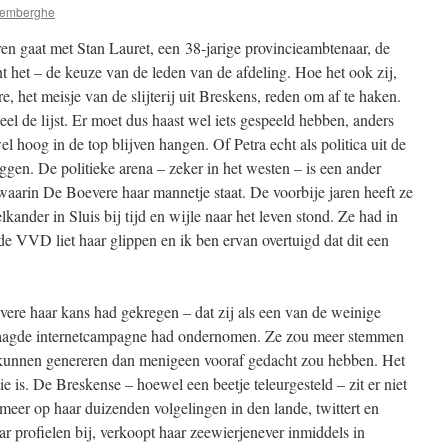
remberghe
gaat met Stan Lauret, een 38-jarige provincieambtenaar, de
nt het – de keuze van de leden van de afdeling. Hoe het ook zij,
e, het meisje van de slijterij uit Breskens, reden om af te haken.
eel de lijst. Er moet dus haast wel iets gespeeld hebben, anders
el hoog in de top blijven hangen. Of Petra echt als politica uit de
ggen. De politieke arena – zeker in het westen – is een ander
aarin De Boevere haar mannetje staat. De voorbije jaren heeft ze
kander in Sluis bij tijd en wijle naar het leven stond. Ze had in
de VVD liet haar glippen en ik ben ervan overtuigd dat dit een
evere haar kans had gekregen – dat zij als een van de weinige
eslaagde internetcampagne had ondernomen. Ze zou meer stemmen
 kunnen genereren dan menigeen vooraf gedacht zou hebben. Het
ie is. De Breskense – hoewel een beetje teleurgesteld – zit er niet
meer op haar duizenden volgelingen in den lande, twittert en
ar profielen bij, verkoopt haar zeewierjenever inmiddels in