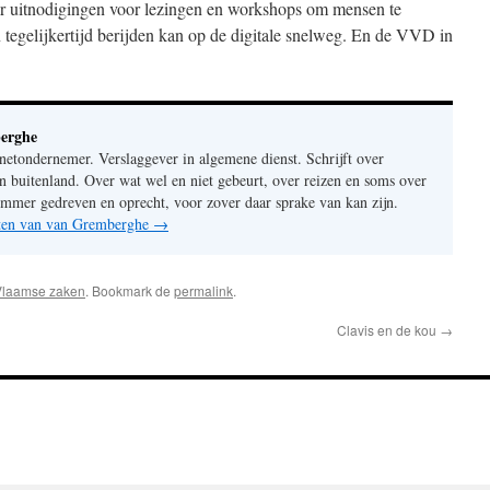
ker uitnodigingen voor lezingen en workshops om mensen te
en tegelijkertijd berijden kan op de digitale snelweg. En de VVD in
erghe
rnetondernemer. Verslaggever in algemene dienst. Schrijft over
n buitenland. Over wat wel en niet gebeurt, over reizen en soms over
mer gedreven en oprecht, voor zover daar sprake van kan zijn.
chten van van Gremberghe
→
Vlaamse zaken
. Bookmark de
permalink
.
Clavis en de kou
→