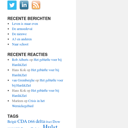
RECENTE BERICHTEN
Leven is maar even
De armoedeval
De nieuwe
A3 en anderen
Naar school
RECENTE REACTIES
Rob Alberts
op
Het gebløfte voer bij
Hard&Ziel
Hans Kok
op
Het gebløfte voer bij
Hard&Ziel
van Gremberghe
op
Het gebløfte voer
bij Hard&Ziel
Hans Kok
op
Het gebløfte voer bij
Hard&Ziel
Marleen
op
Crisis in het
Wernickegebied
TAGS
CDA
delta
D66
Dow
België
Doel
Hulst