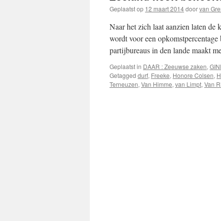
Geplaatst op
12 maart 2014
door
van Gr
Naar het zich laat aanzien laten de
wordt voor een opkomstpercentage 
partijbureaus in den lande maakt 
Geplaatst in
DAAR : Zeeuwse zaken
,
GIN
Getagged
durf
,
Freeke
,
Honore Colsen
,
H
Terneuzen
,
Van Himme
,
van Limpt
,
Van R