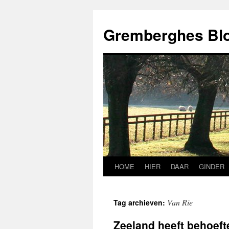
Ga
naar
Gremberghes Bl
de
inhoud
HOME
HIER
DAAR
GINDER
Van Rie
Tag archieven:
Zeeland heeft behoefte