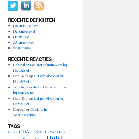
RECENTE BERICHTEN
Leven is maar even
De armoedeval
De nieuwe
A3 en anderen
Naar school
RECENTE REACTIES
Rob Alberts
op
Het gebløfte voer bij
Hard&Ziel
Hans Kok
op
Het gebløfte voer bij
Hard&Ziel
van Gremberghe
op
Het gebløfte voer
bij Hard&Ziel
Hans Kok
op
Het gebløfte voer bij
Hard&Ziel
Marleen
op
Crisis in het
Wernickegebied
TAGS
CDA
delta
D66
Dow
België
Doel
Hulst