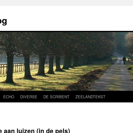
og
ECHO
DIVERSE
DE SCRIBENT
ZEELANDTEKST
 aan luizen (in de pels)