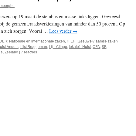
emberghe
 kiezers op 19 maart de stembus en masse links liggen. Gevreesd
bij de gemeenteraadsverkiezingen van minder dan 50 procent. Op
men zich zorgen. Vooral …
Lees verder
→
DER; Nationale en internationale zaken
,
HIER ; Zeeuws-Vlaamse zaken
|
ulst Anders
,
Lijst Bruggeman
,
Lijst Clinge
,
lokalo's Hulst
,
OPA
,
SP
,
ie
,
Zeeland
|
7 reacties