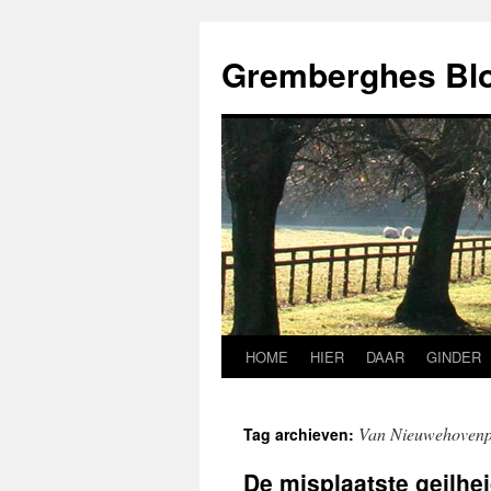
Ga
naar
Gremberghes Bl
de
inhoud
HOME
HIER
DAAR
GINDER
Van Nieuwehovenp
Tag archieven:
De misplaatste geilhe