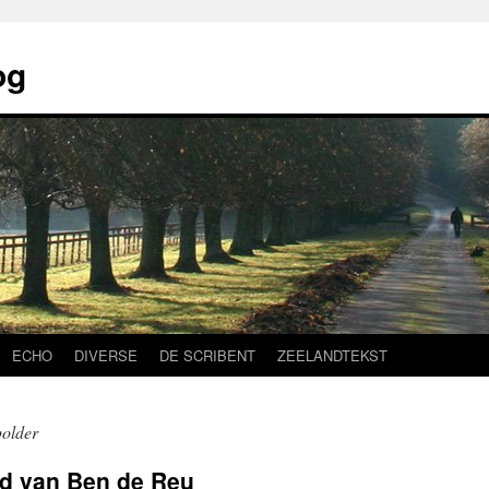
og
ECHO
DIVERSE
DE SCRIBENT
ZEELANDTEKST
older
id van Ben de Reu