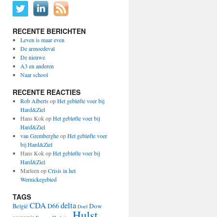
RECENTE BERICHTEN
Leven is maar even
De armoedeval
De nieuwe
A3 en anderen
Naar school
RECENTE REACTIES
Rob Alberts
op
Het gebløfte voer bij
Hard&Ziel
Hans Kok
op
Het gebløfte voer bij
Hard&Ziel
van Gremberghe
op
Het gebløfte voer
bij Hard&Ziel
Hans Kok
op
Het gebløfte voer bij
Hard&Ziel
Marleen
op
Crisis in het
Wernickegebied
TAGS
CDA
delta
D66
Dow
België
Doel
Hulst