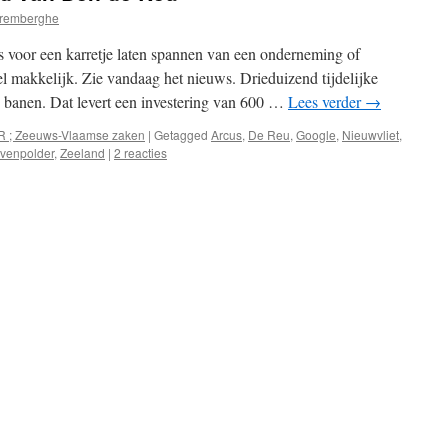
remberghe
us voor een karretje laten spannen van een onderneming of
l makkelijk. Zie vandaag het nieuws. Drieduizend tijdelijke
banen. Dat levert een investering van 600 …
Lees verder
→
R ; Zeeuws-Vlaamse zaken
|
Getagged
Arcus
,
De Reu
,
Google
,
Nieuwvliet
,
venpolder
,
Zeeland
|
2 reacties