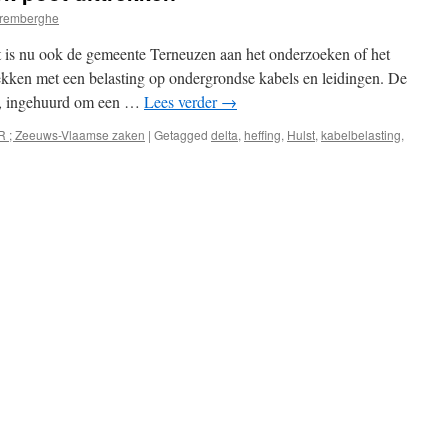
remberghe
 is nu ook de gemeente Terneuzen aan het onderzoeken of het
rekken met een belasting op ondergrondse kabels en leidingen. De
on, ingehuurd om een …
Lees verder
→
R ; Zeeuws-Vlaamse zaken
|
Getagged
delta
,
heffing
,
Hulst
,
kabelbelasting
,