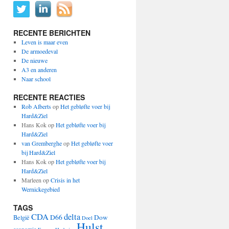
RECENTE BERICHTEN
Leven is maar even
De armoedeval
De nieuwe
A3 en anderen
Naar school
RECENTE REACTIES
Rob Alberts
op
Het gebløfte voer bij
Hard&Ziel
Hans Kok
op
Het gebløfte voer bij
Hard&Ziel
van Gremberghe
op
Het gebløfte voer
bij Hard&Ziel
Hans Kok
op
Het gebløfte voer bij
Hard&Ziel
Marleen
op
Crisis in het
Wernickegebied
TAGS
CDA
delta
D66
Dow
België
Doel
Hulst