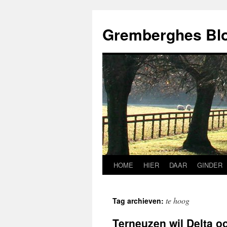
Ga
naar
Gremberghes Bl
de
inhoud
HOME
HIER
DAAR
GINDER
te hoog
Tag archieven:
Terneuzen wil Delta o