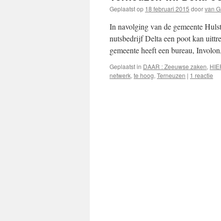
Geplaatst op
18 februari 2015
door
van G
In navolging van de gemeente Hulst
nutsbedrijf Delta een poot kan uitt
gemeente heeft een bureau, Invol
Geplaatst in
DAAR : Zeeuwse zaken
,
HIE
netwerk
,
te hoog
,
Terneuzen
|
1 reactie