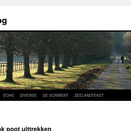
og
ECHO
DIVERSE
DE SCRIBENT
ZEELANDTEKST
ok poot uittrekken