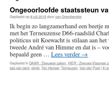
Ongeoorloofde staatssteun v
Geplaatst op
8 juli 2015
door
van Gremberghe
Ik begin zo langzamerhand een beetje me
met het Terneuzense D66-raadslid Charl
politicus uit Koewacht is stilaan aan he
tweede André van Himme en dat is – vo
bepaald geen …
Lees verder
→
Geplaatst in
DAAR : Zeeuwse zaken
,
HIER ; Zeeuws-Vlaamse z
sas van gent
,
stinkt
,
Ten Hengel
,
Terneuzen
,
Van der Poel
|
8 re