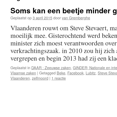
Soms kan een beetje minder 
Geplaatst op
3 april 2015
door
van Gremberghe
Vlaanderen rouwt om Steve Stevaert, maa
moeilijk mee. Gisterochtend werd beke
minister zich moest verantwoorden over
verkrachtingszaak. in 2010 zou hij zic
vergrepen en begin 2013 had zij een k
Geplaatst in
DAAR : Zeeuwse zaken
,
GINDER; Nationale en inte
Vlaamse zaken
|
Getagged
Beke
,
Facebook
,
Lubitz
,
Steve Stev
Vlaanderen
,
zelfmoord
|
1 reactie