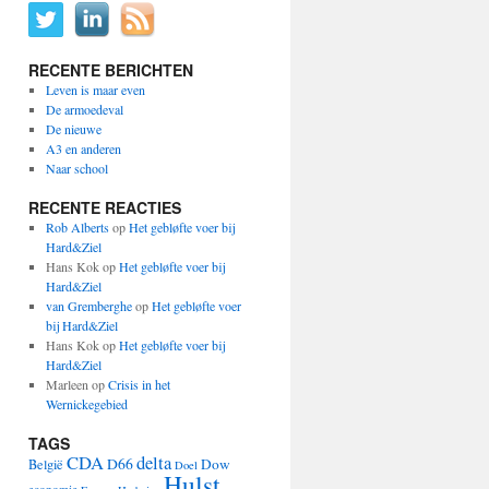
RECENTE BERICHTEN
Leven is maar even
De armoedeval
De nieuwe
A3 en anderen
Naar school
RECENTE REACTIES
Rob Alberts
op
Het gebløfte voer bij
Hard&Ziel
Hans Kok
op
Het gebløfte voer bij
Hard&Ziel
van Gremberghe
op
Het gebløfte voer
bij Hard&Ziel
Hans Kok
op
Het gebløfte voer bij
Hard&Ziel
Marleen
op
Crisis in het
Wernickegebied
TAGS
CDA
delta
D66
Dow
België
Doel
Hulst