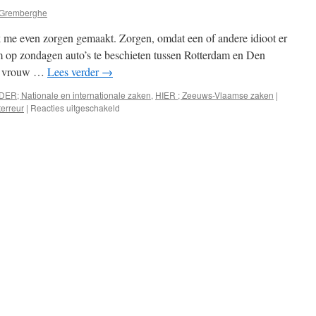
 Gremberghe
 me even zorgen gemaakt. Zorgen, omdat een of andere idioot er
 op zondagen auto’s te beschieten tussen Rotterdam en Den
jn vrouw …
Lees verder
→
DER; Nationale en internationale zaken
,
HIER ; Zeeuws-Vlaamse zaken
|
voor
erreur
|
Reacties uitgeschakeld
Snelwegterreur