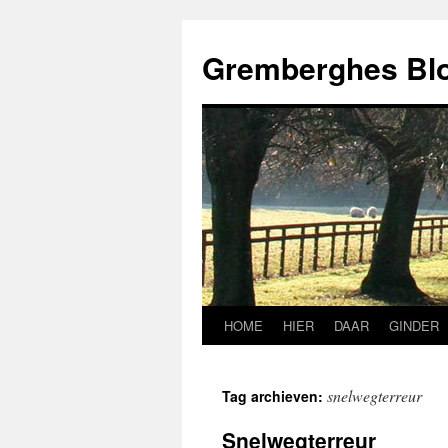
Ga
naar
Gremberghes Bl
de
inhoud
HOME
HIER
DAAR
GINDER
snelwegterreur
Tag archieven:
Snelwegterreur